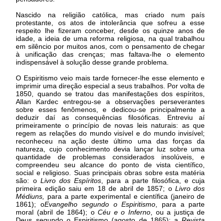
Nascido na religião católica, mas criado num país
protestante, os atos de intolerância que sofreu a esse
respeito lhe fizeram conceber, desde os quinze anos de
idade, a ideia de uma reforma religiosa, na qual trabalhou
em silêncio por muitos anos, com o pensamento de chegar
à unificação das crenças; mas faltava-lhe o elemento
indispensável à solução desse grande problema.
O Espiritismo veio mais tarde fornecer-lhe esse elemento e
imprimir uma direção especial a seus trabalhos. Por volta de
1850, quando se tratou das manifestações dos espíritos,
Allan Kardec entregou-se a observações perseverantes
sobre esses fenômenos, e dedicou-se principalmente a
deduzir daí as consequências filosóficas. Entreviu aí
primeiramente o princípio de novas leis naturais: as que
regem as relações do mundo visível e do mundo invisível;
reconheceu na ação deste último uma das forças da
natureza, cujo conhecimento devia lançar luz sobre uma
quantidade de problemas considerados insolúveis, e
compreendeu seu alcance do ponto de vista científico,
social e religioso. Suas principais obras sobre esta matéria
são: o
Livro dos Espíritos
, para a parte filosófica, e cuja
primeira edição saiu em 18 de abril de 1857; o
Livro dos
Médiuns,
para a parte experimental e científica (janeiro de
1861); o
Evangelho segundo o Espiritismo
, para a parte
moral (abril de 1864); o
Céu e o Inferno
, ou a justiça de
Deus segundo o Espiritismo (agosto de 1865); a
Revista