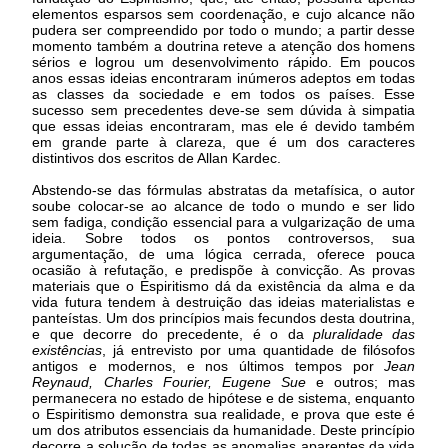
elementos esparsos sem coordenação, e cujo alcance não
pudera ser compreendido por todo o mundo; a partir desse
momento também a doutrina reteve a atenção dos homens
sérios e logrou um desenvolvimento rápido. Em poucos
anos essas ideias encontraram inúmeros adeptos em todas
as classes da sociedade e em todos os países. Esse
sucesso sem precedentes deve-se sem dúvida à simpatia
que essas ideias encontraram, mas ele é devido também
em grande parte à clareza, que é um dos caracteres
distintivos dos escritos de Allan Kardec.
Abstendo-se das fórmulas abstratas da metafísica, o autor
soube colocar-se ao alcance de todo o mundo e ser lido
sem fadiga, condição essencial para a vulgarização de uma
ideia. Sobre todos os pontos controversos, sua
argumentação, de uma lógica cerrada, oferece pouca
ocasião à refutação, e predispõe à convicção. As provas
materiais que o Espiritismo dá da existência da alma e da
vida futura tendem à destruição das ideias materialistas e
panteístas. Um dos princípios mais fecundos desta doutrina,
e que decorre do precedente, é o da
pluralidade das
existências
, já entrevisto por uma quantidade de filósofos
antigos e modernos, e nos últimos tempos por
Jean
Reynaud, Charles Fourier, Eugene Sue
e outros; mas
permanecera no estado de hipótese e de sistema, enquanto
o Espiritismo demonstra sua realidade, e prova que este é
um dos atributos essenciais da humanidade. Deste princípio
decorre a solução de todas as anomalias aparentes da vida