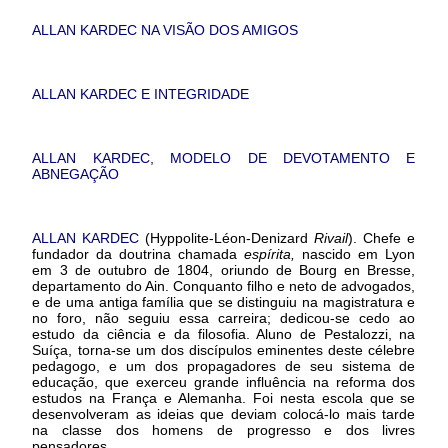
ALLAN KARDEC NA VISÃO DOS AMIGOS
ALLAN KARDEC E INTEGRIDADE
ALLAN KARDEC, MODELO DE DEVOTAMENTO E
ABNEGAÇÃO
ALLAN KARDEC
(Hyppolite-Léon-Denizard
Rivail
).
Chefe e
fundador da doutrina chamada
espírita,
nascido em Lyon
em 3 de outubro de 1804, oriundo de Bourg en Bresse,
departamento do Ain. Conquanto filho e neto de advogados,
e de uma antiga família que se distinguiu na magistratura e
no foro, não seguiu essa carreira; dedicou-se cedo ao
estudo da ciência e da filosofia. Aluno de Pestalozzi, na
Suíça, torna-se um dos discípulos eminentes deste célebre
pedagogo, e um dos propagadores de seu sistema de
educação, que exerceu grande influência na reforma dos
estudos na França e Alemanha. Foi nesta escola que se
desenvolveram as ideias que deviam colocá-lo mais tarde
na classe dos homens de progresso e dos livres
pensadores.