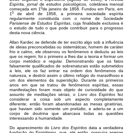
Espírita, jornal de estudos psicológicos,
coletânea mensal
0
começada em 1
de janeiro de 1858. Fundou em Paris, em
0
1
de abril de 1858, a primeira sociedade espírita
regularmente constituída com o nome de
Sociedade
Parisiense de Estudos Espíritas
, cuja finalidade exclusiva é
o estudo de tudo o que pode contribuir para o progresso
desta nova ciência.
Allan Kardec se defende de ter escrito algo sob a influência
de ideias preconcebidas ou sistemáticas; homem de caráter
frio e calmo, ele observou os fenômenos e deduziu as leis
que os regem; foi o primeiro a lhes dar a teoria e formar um
corpo metódico e regular. Demonstrando que os fatos
falsamente qualificados de sobrenaturais estão submetidos
a leis, ele os faz entrar na ordem dos fenômenos da
natureza, e destrói assim o último refúgio do maravilhoso e
um dos elementos da superstição. Durante os primeiros
anos em que se tratou de fenômenos espíritas, essas
manifestações foram mais objeto de curiosidade do que
assunto de meditações sérias; o
Livro dos Espíritos
fez
considerar a coisa sob um aspecto completamente
diferente; então foram abandonadas as mesas giratórias,
que haviam sido somente um prelúdio, e aderiu-se a um
corpo de doutrina que abarcava todas as questões
interessando a humanidade.
Do aparecimento do
Livro dos Espíritos
data a verdadeira
fundação do Espiritismo, que, até então, possuíra apenas