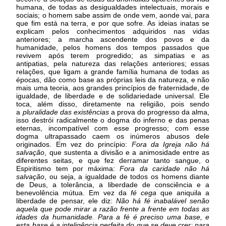
humana, de todas as desigualdades intelectuais, morais e
sociais; o homem sabe assim de onde vem, aonde vai, para
que fim está na terra, e por que sofre. As ideias inatas se
explicam pelos conhecimentos adquiridos nas vidas
anteriores; a marcha ascendente dos povos e da
humanidade, pelos homens dos tempos passados que
revivem após terem progredido; as simpatias e as
antipatias, pela natureza das relações anteriores; essas
relações, que ligam a grande família humana de todas as
épocas, dão como base as próprias leis da natureza, e não
mais uma teoria, aos grandes princípios de fraternidade, de
igualdade, de liberdade e de solidariedade universal. Ele
toca, além disso, diretamente na religião, pois sendo
a
pluralidade das existências
a prova do progresso da alma,
isso destrói radicalmente o dogma do inferno e das penas
eternas, incompatível com esse progresso; com esse
dogma ultrapassado caem os inúmeros abusos dele
originados. Em vez do princípio:
Fora da Igreja não há
salvação
, que sustenta a divisão e a animosidade entre as
diferentes seitas, e que fez derramar tanto sangue, o
Espiritismo tem por máxima:
Fora da caridade não há
salvação
, ou seja, a igualdade de todos os homens diante
de Deus, a tolerância, a liberdade de consciência e a
benevolência mútua. Em vez da
fé cega
que aniquila a
liberdade de pensar, ele diz:
Não há fé inabalável senão
aquela que pode mirar a razão frente a frente em todas as
idades da humanidade. Para a fé é preciso uma base, e
esta base é a inteligência perfeita do que se deve crer; para