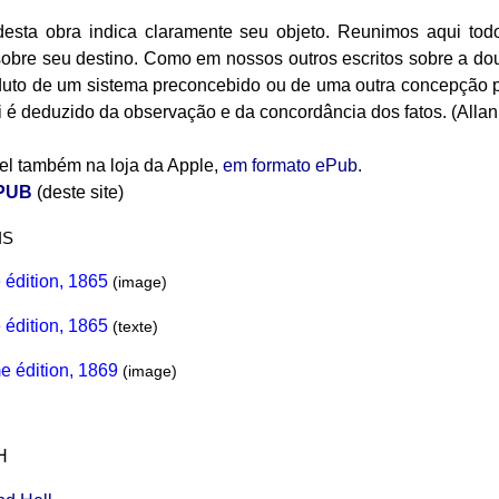
 desta obra indica claramente seu objeto. Reunimos aqui to
bre seu destino. Como em nossos outros escritos sobre a dou
duto de um sistema preconcebido ou de uma outra concepção p
i é deduzido da observação e da concordância dos fatos. (
Allan
el também na loja da Apple,
em formato ePub
.
EPUB
(deste site)
IS
 édition, 186
5
(image)
 édition, 186
5
(texte)
m
e édition, 1869
(image)
H