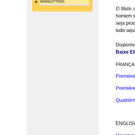
NEWSLETTERS
O título
homem so
seja pro
tudo aqu
Disponív
Baixe 
FRANÇA
Premi
è
re
Premi
è
re
Quatri
è
ENGLIS