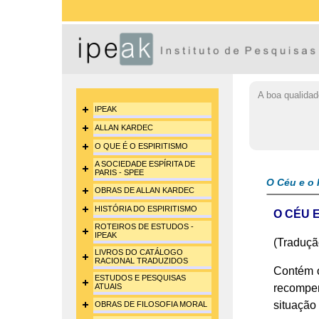
A boa qualidad
IPEAK
ALLAN KARDEC
O QUE É O ESPIRITISMO
A SOCIEDADE ESPÍRITA DE
PARIS - SPEE
O Céu e o 
OBRAS DE ALLAN KARDEC
HISTÓRIA DO ESPIRITISMO
O CÉU E
ROTEIROS DE ESTUDOS -
IPEAK
(Traduçã
LIVROS DO CATÁLOGO
RACIONAL TRADUZIDOS
Contém o
ESTUDOS E PESQUISAS
ATUAIS
recompen
situação
OBRAS DE FILOSOFIA MORAL