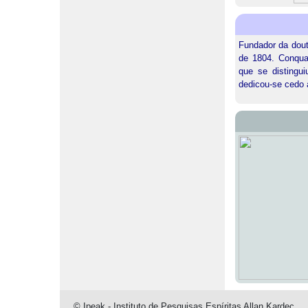
Fundador da dout
de 1804. Conquan
que se distingui
dedicou-se cedo a
© Ipeak - Instituto de Pesquisas Espíritas Allan Kardec