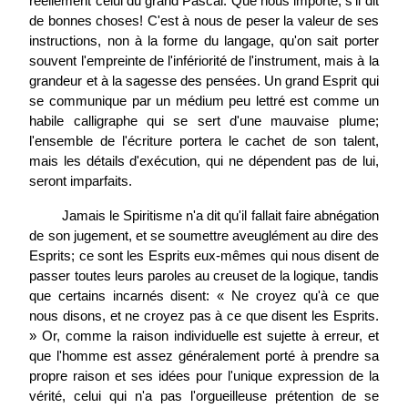
réellement celui du grand Pascal. Que nous importe, s'il dit
de bonnes choses! C'est à nous de peser la valeur de ses
instructions, non à la forme du langage, qu'on sait porter
souvent l'empreinte de l'infériorité de l'instrument, mais à la
grandeur et à la sagesse des pensées. Un grand Esprit qui
se communique par un médium peu lettré est comme un
habile calligraphe qui se sert d'une mauvaise plume;
l'ensemble de l'écriture portera le cachet de son talent,
mais les détails d'exécution, qui ne dépendent pas de lui,
seront imparfaits.
Jamais le Spiritisme n'a dit qu'il fallait faire abnégation
de son jugement, et se soumettre aveuglément au dire des
Esprits; ce sont les Esprits eux-mêmes qui nous disent de
passer toutes leurs paroles au creuset de la logique, tandis
que certains incarnés disent: « Ne croyez qu'à ce que
nous disons, et ne croyez pas à ce que disent les Esprits.
» Or, comme la raison individuelle est sujette à erreur, et
que l'homme est assez généralement porté à prendre sa
propre raison et ses idées pour l'unique expression de la
vérité, celui qui n'a pas l'orgueilleuse prétention de se