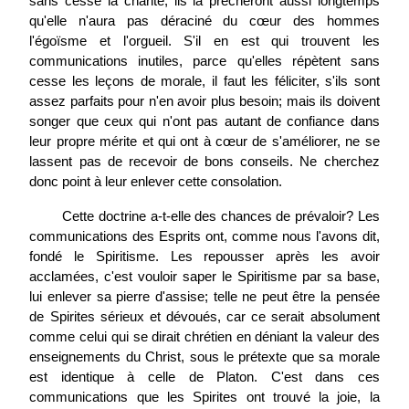
sans cesse la charité; ils la prêcheront aussi longtemps
qu'elle n'aura pas déraciné du cœur des hommes
l'égoïsme et l'orgueil. S'il en est qui trouvent les
communications inutiles, parce qu'elles répètent sans
cesse les leçons de morale, il faut les féliciter, s'ils sont
assez parfaits pour n'en avoir plus besoin; mais ils doivent
songer que ceux qui n'ont pas autant de confiance dans
leur propre mérite et qui ont à cœur de s'améliorer, ne
se
lassent pas de recevoir de bons conseils. Ne cherchez
donc point à leur enlever cette consolation.
Cette doctrine a-t-elle des chances de prévaloir? Les
communications des Esprits ont, comme nous l'avons dit,
fondé le Spiritisme. Les repousser après les avoir
acclamées, c'est vouloir saper le Spiritisme par sa base,
lui enlever sa pierre d'assise; telle ne peut être la pensée
de Spirites sérieux et dévoués, car ce serait absolument
comme celui qui se dirait chrétien en déniant la valeur des
enseignements du Christ, sous le prétexte que sa morale
est identique à celle de Platon. C'est dans ces
communications que les Spirites ont trouvé la joie, la