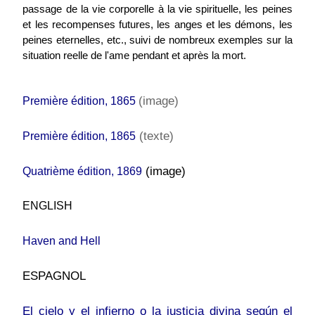
passage de la vie corporelle à la vie spirituelle, les peines
et les recompenses futures, les anges et les démons, les
peines eternelles, etc., suivi de nombreux exemples sur la
situation reelle de l'ame pendant et après la mort.
(image)
Premi
è
re édition, 1865
(texte)
Premi
è
re édition, 186
5
(image)
Quatri
èm
e édition, 1869
ENGLISH
Haven and Hell
ESPAGNOL
El cielo y el infierno o la justicia divina según el