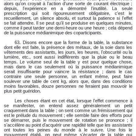
alors qu'on croyait à l'action d'une sorte de courant électrique ;
depuis, l'expérience en a démontré l'inutilité. La seule
prescription qui soit rigoureusement obligatoire, c'est le
recueillement, un silence absolu, et surtout la patience si l'effet
se fait attendre. Il se peut qu'il se produise en quelques minutes,
comme il peut tarder une demi-heure ou une heure ; cela dépend
de la puissance médianimique des coparticipants.
63. Disons encore que la forme de la table, la substance
dont elle est faite, la présence des métaux, de la soie dans les
vêtements des assistants, les jours, les heures, l'obscurité ou la
lumière, etc., sont aussi indifférents que la pluie ou le beau
temps. Le volume seul de la table y est pour quelque chose,
mais dans le cas seulement où la puissance médianimique
serait insuffisante pour vaincre la résistance ; dans le cas
contraire une seule personne, un enfant même, peut faire
soulever une table de cent kg, alors que, dans des conditions
moins favorables, douze personnes ne feraient pas mouvoir le
plus petit guéridon.
Les choses étant en cet état, lorsque l'effet commence à
se manifester, on entend assez généralement un petit
craquement dans la table ; on sent comme un frémissement qui
est le prélude du mouvement ; elle semble faire des efforts pour
se démarrer, puis le mouvement de rotation se prononce ; il
s'accélère au point d'acquérir une rapidité telle que les assistants
ont toutes les peines du monde à le suivre. Une fois le
mouvement établi, on peut même s'écarter de la table qui