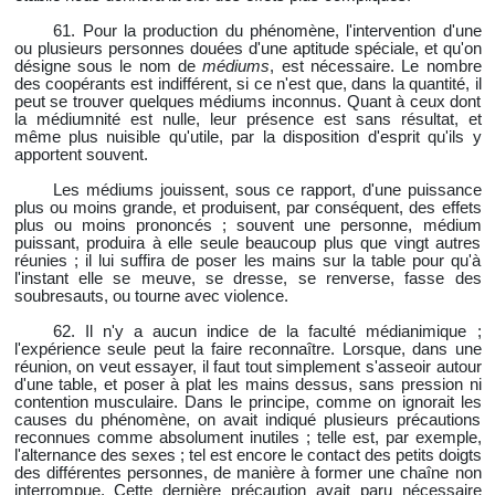
61. Pour la production du phénomène, l'intervention d'une
ou plusieurs personnes douées d'une aptitude spéciale, et qu'on
désigne sous le nom de
médiums
, est nécessaire. Le nombre
des coopérants est indifférent, si ce n'est que, dans la quantité, il
peut se trouver quelques médiums inconnus. Quant à ceux dont
la médiumnité est nulle, leur présence est sans résultat, et
même plus nuisible qu'utile, par la disposition d'esprit qu'ils y
apportent souvent.
Les médiums jouissent, sous ce rapport, d'une puissance
plus ou moins grande, et produisent, par conséquent, des effets
plus ou moins prononcés ; souvent une personne, médium
puissant, produira à elle seule beaucoup plus que vingt autres
réunies ; il lui suffira de poser les mains sur la table pour qu'à
l'instant elle se meuve, se dresse, se renverse, fasse des
soubresauts, ou tourne avec violence.
62. Il n'y a aucun indice de la faculté médianimique ;
l'expérience seule peut la faire reconnaître. Lorsque, dans une
réunion, on veut essayer, il faut tout simplement s'asseoir autour
d'une table, et poser à plat les mains dessus, sans pression ni
contention musculaire. Dans le principe, comme on ignorait les
causes du phénomène, on avait indiqué plusieurs précautions
reconnues comme absolument inutiles ; telle est, par exemple,
l'alternance des sexes ; tel est encore le contact des petits doigts
des différentes personnes, de manière à former une chaîne non
interrompue. Cette dernière précaution avait paru nécessaire