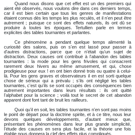
Quand nous disons que cet effet est un des premiers qui
aient été observés, nous voulons dire dans ces derniers temps,
car il est bien certain que tous les genres de manifestations
étaient connus dès les temps les plus reculés, et il n'en peut être
autrement ; puisque ce sont des effets naturels, ils ont dû se
produire à toutes les époques. Tertullien parle en termes
explicites des tables tournantes et parlantes.
Ce phénomène a pendant quelque temps alimenté la
curiosité des salons, puis on s'en est lassé pour passer à
d'autres distractions, parce que ce n'était qu'un sujet de
distraction. Deux causes ont contribué à l'abandon des tables
tournantes : la mode pour les gens frivoles qui consacrent
rarement deux hivers au même amusement, et qui, chose
prodigieuse pour eux ! en ont bien donné trois ou quatre à celui-
là. Pour les gens graves et observateurs il en est sorti quelque
chose de sérieux qui a prévalu ; s'ils ont négligé les tables
tournantes, c'est qu'ils se sont occupés des conséquences bien
autrement importantes dans leurs résultats : ils ont quitté
l'alphabet pour la science ; voilà tout le secret de cet abandon
apparent dont font tant de bruit les railleurs.
Quoi qu'il en soit, les tables tournantes n'en sont pas moins
le point de départ pour la doctrine spirite, et à ce titre, nous leur
devons quelques développements, d'autant mieux que,
présentant les phénomènes dans leur plus grande simplicité,
l'étude des causes en sera plus facile, et la théorie une fois
établie nous donnera la clef des effets plus compliqués.