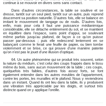
continue à se mouvoir en divers sens sans contact.
Dans d'autres circonstances, la table se soulève et se
dresse, tantôt sur un seul pied, tantôt sur un autre, puis reprend
doucement sa position naturelle. D'autres fois, elle se balance en
imitant le mouvement de tangage ou de roulis. D'autres fois,
enfin, mais pour cela il faut une puissance médianimique
considérable, elle se détache entièrement du sol, et se maintient
en équilibre dans l'espace, sans point d'appui, se soulevant
même parfois jusqu'au plafond, de façon à ce qu'on puisse
passer par-dessous ; puis elle redescend lentement en se
balançant comme le ferait une feuille de papier, ou bien tombe
violemment et se brise, ce qui prouve d'une manière patente
qu'on n'est pas le jouet d'une illusion d'optique.
64. Un autre phénomène qui se produit très souvent, selon
la nature du médium, c'est celui des coups frappés dans le tissu
même du bois, sans aucun mouvement de la table ; ces coups,
quelquefois très faibles, d'autres fois assez forts, se font
également entendre dans les autres meubles de l'appartement,
contre les portes, les murailles et le plafond. Nous y reviendrons
dans un instant. Quand ils ont lieu dans la table, ils y produisent
une vibration très appréciable par les doigts, et surtout très
distincte quand on y applique l'oreille.