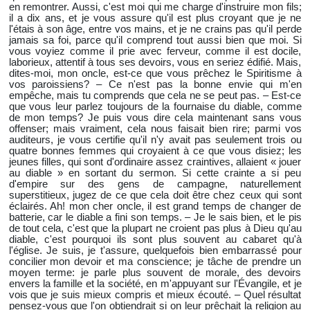
en remontrer. Aussi, c'est moi qui me charge d'instruire mon fils;
il a dix ans, et je vous assure qu'il est plus croyant que je ne
l'étais à son âge, entre vos mains, et je ne crains pas qu'il perde
jamais sa foi, parce qu'il comprend tout aussi bien que moi. Si
vous voyiez comme il prie avec ferveur, comme il est docile,
laborieux, attentif à tous ses devoirs, vous en seriez édifié. Mais,
dites-moi, mon oncle, est-ce que vous prêchez le Spiritisme à
vos paroissiens? – Ce n'est pas la bonne envie qui m'en
empêche, mais tu comprends que cela ne se peut pas. – Est-ce
que vous leur parlez toujours de la fournaise du diable, comme
de mon temps? Je puis vous dire cela maintenant sans vous
offenser; mais vraiment, cela nous faisait bien rire; parmi vos
auditeurs, je vous certifie qu'il n'y avait pas seulement trois ou
quatre bonnes femmes qui croyaient à ce que vous disiez; les
jeunes filles, qui sont d'ordinaire assez craintives, allaient « jouer
au diable » en sortant du sermon. Si cette crainte a si peu
d'empire sur des gens de campagne, naturellement
superstitieux, jugez de ce que cela doit être chez ceux qui sont
éclairés. Ah! mon cher oncle, il est grand temps de changer de
batterie, car le diable a fini son temps. – Je le sais bien, et le pis
de tout cela, c'est que la plupart ne croient pas plus à Dieu qu'au
diable, c'est pourquoi ils sont plus souvent au cabaret qu'à
l'église. Je suis, je t'assure, quelquefois bien embarrassé pour
concilier mon devoir et ma conscience; je tâche de prendre un
moyen terme: je parle plus souvent de morale, des devoirs
envers la famille et la société, en m'appuyant sur l'Évangile, et je
vois que je suis mieux compris et mieux écouté. – Quel résultat
pensez-vous que l'on obtiendrait si on leur prêchait la religion au