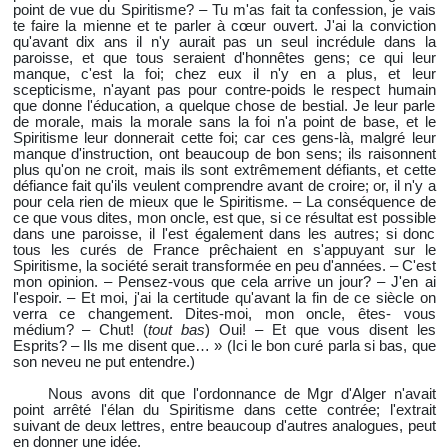
point de vue du Spiritisme? – Tu m'as fait ta confession, je vais
te faire la mienne et te parler à cœur ouvert. J'ai la conviction
qu'avant dix ans il n'y aurait pas un seul incrédule dans la
paroisse, et que tous seraient d'honnêtes gens; ce qui leur
manque, c'est la foi; chez eux il n'y en a plus, et leur
scepticisme, n'ayant pas pour contre-poids le respect humain
que donne l'éducation, a quelque chose de bestial. Je leur parle
de morale, mais la morale sans la foi n'a point de base, et le
Spiritisme leur donnerait cette foi; car ces gens-là, malgré leur
manque d'instruction, ont beaucoup de bon sens; ils raisonnent
plus qu'on ne croit, mais ils sont extrêmement défiants, et cette
défiance fait qu'ils veulent comprendre avant de croire; or, il n'y a
pour cela rien de mieux que le Spiritisme. – La conséquence de
ce que vous dites, mon oncle, est que, si ce résultat est possible
dans une paroisse, il l'est également dans les autres; si donc
tous les curés de France prêchaient en s'appuyant sur le
Spiritisme, la société serait transformée en peu d'années. – C'est
mon opinion. – Pensez-vous que cela arrive un jour? – J'en ai
l'espoir. – Et moi, j'ai la certitude qu'avant la fin de ce siècle on
verra ce changement. Dites-moi, mon oncle, êtes- vous
médium? – Chut! (
tout bas
) Oui! – Et que vous disent les
Esprits? – Ils me disent que… » (Ici le bon curé parla si bas, que
son neveu ne put entendre.)
Nous avons dit que l'ordonnance de Mgr d'Alger n'avait
point arrêté
l'élan du Spiritisme dans cette contrée; l'extrait
suivant de deux lettres, entre beaucoup d'autres analogues, peut
en donner une idée.