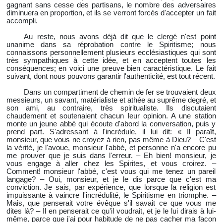
gagnant sans cesse des partisans, le nombre des adversaires
diminuera en proportion, et ils se verront forcés d'accepter un fait
accompli.
Au reste, nous avons déjà dit que le clergé n'est point
unanime dans sa réprobation contre le Spiritisme; nous
connaissons personnellement plusieurs ecclésiastiques qui sont
très sympathiques à cette idée, et en acceptent toutes les
conséquences; en voici une preuve bien caractéristique. Le fait
suivant, dont nous pouvons garantir l'authenticité, est tout récent.
Dans un compartiment de chemin de fer se trouvaient deux
messieurs, un savant, matérialiste et athée au suprême degré, et
son ami, au contraire, très spiritualiste. Ils discutaient
chaudement et soutenaient chacun leur opinion. A une station
monte un jeune abbé qui écoute d'abord la conversation, puis y
prend part. S'adressant à l'incrédule, il lui dit: « Il paraît,
monsieur, que vous ne croyez à rien,
pas même à Dieu? – C'est
la vérité, je l'avoue, monsieur l'abbé, et personne n'a encore pu
me prouver que je suis dans l'erreur. – Eh bien! monsieur, je
vous engage à aller chez les Spirites, et vous croirez. –
Comment! monsieur l'abbé, c'est vous qui me tenez un pareil
langage? – Oui, monsieur, et je le dis parce que c'est ma
conviction. Je sais, par expérience, que lorsque la religion est
impuissante à vaincre l'incrédulité, le Spiritisme en triomphe. –
Mais, que penserait votre évêque s'il savait ce que vous me
dites là? – Il en penserait ce qu'il voudrait, et je le lui dirais à lui-
même, parce que j'ai pour habitude de ne pas cacher ma façon