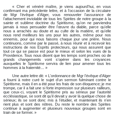
« Cher et vénéré maître, je viens aujourd'hui, en vous
confirmant ma précédente lettre, et à l'occasion de la circulaire
de Mgr l'évêque d'Alger, vous renouveler l'assurance de
l'attachement inviolable de tous les Spirites de notre groupe à la
sainte et sublime doctrine du Spiritisme, qu'on ne parviendra
jamais à nous persuader être l'œuvre du diable, parce qu'elle
nous a arrachés au doute et au culte de la matière, et qu'elle
nous rend meilleurs les uns pour les autres, même pour nos
ennemis, pour qui nous faisons chaque jour une prière. Nous
continuons, comme par le passé, à nous réunir et à recevoir les
instructions de nos Esprits protecteurs, qui nous assurent que
tout ce qui se passe est pour le mieux et selon les vues de la
Providence. Tous nous disent que les temps sont proches où de
grands changements vont s'opérer dans les croyances
auxquelles le Spiritisme servira de lien pour amener tous les
hommes à la fraternité… »
Une autre lettre dit: « L'ordonnance de Mgr l'évêque d'Alger
a fourni à notre curé le sujet d'un sermon fulminant contre le
Spiritisme, mais il en a été pour les frais de son éloquence; je me
trompe, car il a fait une si forte impression sur plusieurs railleurs,
que ceux-ci, voyant le Spiritisme pris au sérieux par l'autorité
ecclésiastique, se sont dit qu'il devait y avoir là quelque chose de
sérieux; ils se sont donc mis à l'étudier, et maintenant ils n'en
rient plus et sont des nôtres. Du reste le nombre des Spirites
continue à augmenter et plusieurs nouveaux groupes sont en
train de se former. »