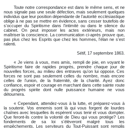
Toute notre correspondance est dans le même sens, et ne
nous signale pas une seule défection, mais seulement quelques
individus que leur position dépendante de l'autorité ecclésiastique
oblige à ne pas se mettre en évidence, sans cesser toutefois de
s'occuper du Spiritisme dans l'intimité ou dans le silence du
cabinet. On peut imposer les actes extérieurs, mais non
maîtriser la conscience. La communication ci-après prouve que,
pas plus chez les Esprits que chez les hommes, l'élan ne s'est
ralenti.
Sétif, 17 septembre 1863.
« Je viens à vous, mes amis, rempli de joie, en voyant le
Spiritisme faire de rapides progrès, prendre chaque jour de
nouvelles forces, au milieu des entraves qu'on lui oppose. Ces
forces ne sont pas seulement celles du nombre, mais encore
celles de l'union, de la fraternité, de la charité. Ayez donc
confiance, espoir et courage en marchant dans cette
sainte route
du progrès spirite dont nulle puissance humaine ne vous
détournera.
« Cependant, attendez-vous à la lutte, et préparez-vous à
la soutenir. Vos ennemis sont là qui vous forgent de lourdes
chaînes avec lesquelles ils espèrent vous tenir et vous dompter.
Que feront-ils contre la volonté de Dieu qui vous protège? Les
fondements de sa loi s'élèveront malgré tous les
empêchements. Les serviteurs du Tout-Puissant sont remplis