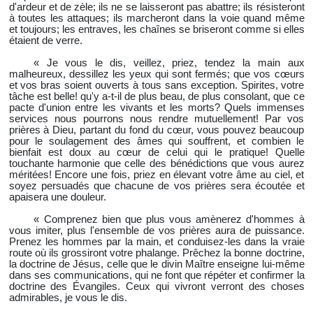
d'ardeur et de zèle; ils ne se laisseront pas abattre; ils résisteront
à toutes les attaques; ils marcheront dans la voie quand même
et toujours; les entraves, les chaînes se briseront comme si elles
étaient de verre.
« Je vous le dis, veillez, priez, tendez la main aux
malheureux, dessillez les yeux qui sont fermés; que vos cœurs
et vos bras soient ouverts à tous sans exception. Spirites, votre
tâche est belle! qu'y a-t-il de plus beau, de plus consolant, que ce
pacte d'union entre les vivants et les morts? Quels immenses
services nous pourrons nous rendre mutuellement! Par vos
prières à Dieu, partant du fond du cœur, vous pouvez beaucoup
pour le soulagement des âmes qui souffrent, et combien le
bienfait est doux au cœur de celui qui le pratique! Quelle
touchante harmonie que celle des bénédictions que vous aurez
méritées! Encore une fois, priez en élevant votre âme au ciel, et
soyez persuadés que chacune de vos prières sera écoutée et
apaisera une douleur.
« Comprenez bien que plus vous amènerez d'hommes à
vous imiter, plus l'ensemble de vos prières aura de puissance.
Prenez les hommes par la main, et conduisez-les dans la vraie
route où ils grossiront votre phalange. Prêchez la bonne doctrine,
la doctrine de Jésus, celle que le divin Maître enseigne lui-même
dans ses communications, qui ne font que répéter et confirmer la
doctrine des Évangiles. Ceux qui vivront verront des choses
admirables, je vous le dis.