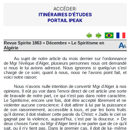
ACCÉDER:
ITINÉRAIRES D'ÉTUDES
PORTAIL IPEAK
Revue Spirite 1863 » Décembre » Le Spiritisme en
Algérie
Au sujet de notre article du mois dernier sur l'ordonnance
de Mgr l'évêque d'Alger, plusieurs personnes nous ont demandé
si nous le lui avions adressé. Nous ignorons si quelqu'un s'est
chargé de ce soin; quant à nous, nous ne l'avons point fait, et
voici notre raison:
Nous n'avons nulle intention de convertir Mgr d'Alger à nos
opinions. Il eût pu voir dans l'envoi direct de cet article une sorte
de bravade de notre part, ce qui n'est pas dans notre caractère.
Le Spiritisme, encore une fois, doit être accepté librement et ne
violenter aucune conscience; il doit attirer à lui par la puissance
de son raisonnement, accessible à tous, et par les bons fruits
qu'il donne; il doit réaliser cette parole du Christ: « Jadis le ciel se
gagnait par la violence, aujourd'hui, c'est par la douceur. » De
deux choses l'une: ou Mgr d'Alger tient à ne parler que de ce qu'il
sait, ou il n'y tient pas. Dans le premier cas, il doit de lui- même