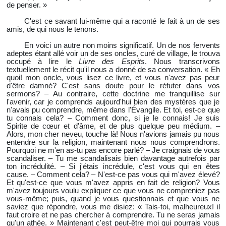
de penser. »
C'est ce savant lui-même qui a raconté le fait à un de ses
amis, de qui nous le tenons.
En voici un autre non moins significatif. Un de nos fervents
adeptes étant allé voir un de ses oncles, curé de village, le trouva
occupé à lire le
Livre des Esprits
. Nous transcrivons
textuellement le récit qu'il nous a donné de sa conversation. « Eh
quoi! mon oncle, vous lisez ce livre, et vous n'avez pas peur
d'être damné? C'est sans doute pour le réfuter dans vos
sermons? – Au contraire, cette doctrine me tranquillise sur
l'avenir, car je comprends aujourd'hui bien des mystères que je
n'avais pu comprendre, même dans l'Évangile. Et toi, est-ce que
tu connais cela? – Comment donc, si je le connais! Je suis
Spirite de cœur et d'âme, et de plus quelque peu médium. –
Alors, mon cher neveu, touche là! Nous n'avions jamais pu nous
entendre sur la religion, maintenant nous nous comprendrons.
Pourquoi ne m'en as-tu pas encore parlé? – Je craignais de vous
scandaliser. – Tu me scandalisais bien davantage autrefois par
ton incrédulité. – Si j'étais incrédule, c'est vous qui en êtes
cause. – Comment cela? – N'est-ce pas vous qui m'avez élevé?
Et qu'est-ce que vous m'avez appris en fait de religion? Vous
m'avez toujours voulu expliquer ce que vous ne compreniez pas
vous-même; puis, quand je vous questionnais et que vous ne
saviez que répondre, vous me disiez: « Tais-toi, malheureux! il
faut croire et ne pas chercher à comprendre. Tu ne seras jamais
qu'un athée. » Maintenant c'est peut-être moi qui pourrais vous