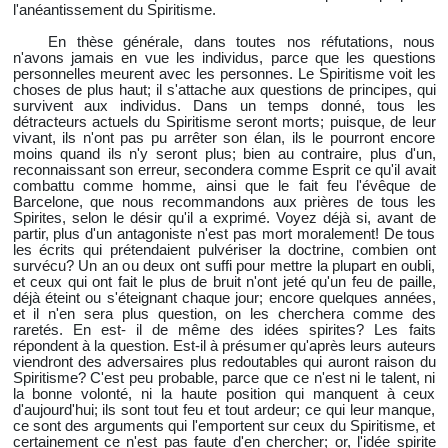
l'anéantissement du Spiritisme.
En thèse générale, dans toutes nos réfutations, nous
n'avons jamais en vue les individus, parce que les questions
personnelles meurent avec les personnes. Le Spiritisme voit les
choses de plus haut; il s'attache aux questions de principes, qui
survivent aux individus. Dans un temps donné, tous les
détracteurs actuels du Spiritisme seront morts; puisque, de leur
vivant, ils n'ont pas pu arrêter son élan, ils le pourront encore
moins quand ils n'y seront plus; bien au contraire, plus d'un,
reconnaissant son erreur, secondera comme Esprit ce qu'il avait
combattu comme homme, ainsi que le fait feu l'évêque de
Barcelone, que nous recommandons aux prières de tous les
Spirites, selon le désir qu'il a exprimé. Voyez déjà si, avant de
partir, plus d'un antagoniste n'est pas mort moralement! De tous
les écrits qui prétendaient pulvériser la doctrine, combien ont
survécu? Un an ou deux ont suffi pour mettre la plupart en oubli,
et ceux qui ont fait le plus de bruit n'ont jeté qu'un feu de paille,
déjà éteint ou s'éteignant chaque jour; encore quelques années,
et il n'en sera plus question, on les cherchera comme des
raretés. En est- il de même des idées spirites? Les faits
répondent à la question. Est-il à présumer qu'après leurs auteurs
viendront des adversaires plus redoutables qui auront raison du
Spiritisme? C'est peu probable, parce que ce n'est ni le talent, ni
la bonne volonté, ni la haute position qui manquent à ceux
d'aujourd'hui; ils sont tout feu et tout ardeur; ce qui leur manque,
ce sont des arguments qui l'emportent sur ceux du Spiritisme, et
certainement ce n'est pas faute d'en chercher; or, l'idée spirite