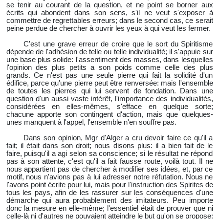
se tenir au courant de la question, et ne point se borner aux
écrits qui abondent dans son sens, s'il ne veut s'exposer à
commettre de regrettables erreurs; dans le second cas, ce serait
peine perdue de chercher à ouvrir les yeux à qui veut les fermer.
C'est une grave erreur de croire que le sort du Spiritisme
dépende de l'adhésion de telle ou telle individualité; il s'appuie sur
une base plus solide: l'assentiment des masses, dans lesquelles
l'opinion des plus petits a son poids comme celle des plus
grands. Ce n'est pas une seule pierre qui fait la solidité d'un
édifice, parce qu'une pierre peut être renversée: mais l'ensemble
de toutes les pierres qui lui servent de fondation. Dans une
question d'un aussi vaste intérêt, l'importance des individualités,
considérées en elles-mêmes, s'efface en quelque sorte;
chacune apporte son contingent d'action, mais que quelques-
unes manquent à l'appel, l'ensemble n'en souffre pas.
Dans son opinion, Mgr d'Alger a cru devoir faire ce qu'il a
fait; il était dans son droit; nous disons plus: il a bien fait de le
faire, puisqu'il a agi selon sa conscience; si le résultat ne répond
pas à son attente, c'est qu'il a fait fausse route, voilà tout. Il ne
nous appartient pas de chercher à modifier ses idées, et, par ce
motif, nous n'avions pas à lui adresser notre réfutation. Nous ne
l'avons point écrite pour lui, mais pour l'instruction des Spirites de
tous les pays, afin de les rassurer sur les conséquences d'une
démarche qui aura probablement des imitateurs. Peu importe
donc la mesure en elle-même; l'essentiel
était de prouver que ni
celle-là ni d'autres ne pouvaient atteindre le but qu'on se propose: