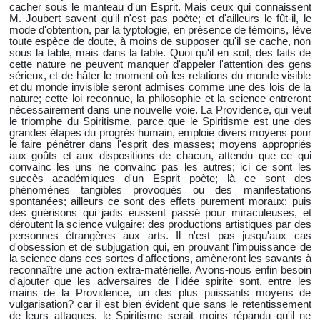
cacher sous le manteau d'un Esprit. Mais ceux qui connaissent
M. Joubert savent qu'il n'est pas poète; et d'ailleurs le fût-il, le
mode d'obtention, par la typtologie, en présence de témoins, lève
toute espèce de doute, à moins de supposer qu'il se cache, non
sous la table, mais dans la table. Quoi qu'il en soit, des faits de
cette nature ne peuvent manquer d'appeler l'attention des gens
sérieux, et de hâter le moment où les relations du monde visible
et du monde invisible seront admises comme une des lois de la
nature; cette loi reconnue, la philosophie et la science entreront
nécessairement dans une nouvelle voie. La Providence, qui veut
le triomphe du Spiritisme, parce que le Spiritisme est une des
grandes étapes du progrès humain, emploie divers moyens pour
le faire pénétrer dans l'esprit des masses; moyens appropriés
aux goûts et aux dispositions de chacun, attendu que ce qui
convainc les uns ne convainc pas les autres; ici ce sont les
succès académiques d'un Esprit poète; là ce sont des
phénomènes tangibles provoqués ou des manifestations
spontanées; ailleurs ce sont des effets purement moraux; puis
des guérisons qui jadis eussent passé pour miraculeuses, et
déroutent la science vulgaire; des productions artistiques par des
personnes étrangères aux arts. Il n'est pas jusqu'aux cas
d'obsession et de subjugation qui, en prouvant l'impuissance de
la science dans ces sortes d'affections, amèneront les savants à
reconnaître une action extra-matérielle. Avons-nous enfin besoin
d'ajouter que les adversaires de l'idée spirite sont, entre les
mains de la Providence, un des plus puissants moyens de
vulgarisation? car il est bien évident que sans le retentissement
de leurs attaques, le Spiritisme serait moins répandu qu'il ne