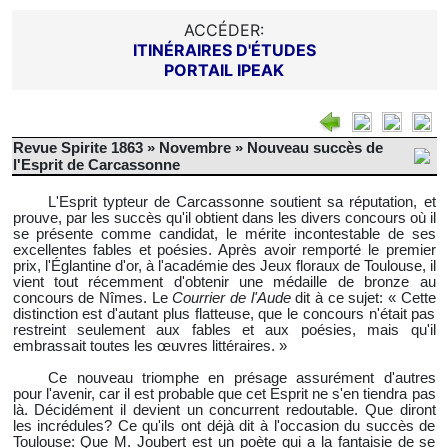
ACCÉDER:
ITINÉRAIRES D'ÉTUDES
PORTAIL IPEAK
Revue Spirite 1863 » Novembre » Nouveau succès de
l'Esprit de Carcassonne
L'Esprit typteur de Carcassonne soutient sa réputation, et
prouve, par les succès qu'il obtient dans les divers concours où il
se présente comme candidat, le mérite incontestable de ses
excellentes fables et poésies. Après avoir remporté le premier
prix, l'Églantine d'or, à l'académie des Jeux floraux de Toulouse, il
vient tout récemment d'obtenir une médaille de bronze au
concours de Nîmes. Le
Courrier de l'Aude
dit à ce sujet: « Cette
distinction est d'autant plus flatteuse, que le concours n'était pas
restreint seulement aux fables et aux poésies, mais qu'il
embrassait toutes les œuvres littéraires. »
Ce nouveau triomphe en présage assurément d'autres
pour l'avenir, car il est probable que cet Esprit ne s'en tiendra pas
là. Décidément il devient un concurrent redoutable. Que diront
les incrédules? Ce qu'ils ont déjà dit à l'occasion du succès de
Toulouse: Que M. Joubert est un poète qui a la fantaisie de se