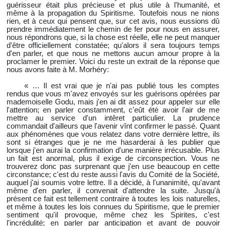
guérisseur était plus précieuse et plus utile à l'humanité, et
même à la propagation du Spiritisme. Toutefois nous ne nions
rien, et à ceux qui pensent que, sur cet avis, nous eussions dû
prendre immédiatement le chemin de fer pour nous en assurer,
nous répondrons que, si la chose est réelle, elle ne peut manquer
d'être officiellement constatée; qu'alors il sera toujours temps
d'en parler, et que nous ne mettons aucun amour propre à la
proclamer le premier. Voici du reste un extrait de la réponse que
nous avons faite à M. Morhéry:
« … Il est vrai que je n'ai pas publié tous les comptes
rendus que vous m'avez envoyés sur les guérisons opérées par
mademoiselle Godu, mais j'en ai dit assez pour appeler sur elle
l'attention; en parler constamment, c'eût été avoir l'air de me
mettre au service d'un intêret particulier. La prudence
commandait d'ailleurs que l'avenir vînt confirmer le passé. Quant
aux phénomènes que vous relatez dans votre dernière lettre, ils
sont si étranges que je ne me hasarderai à les publier que
lorsque j'en aurai la confirmation d'une manière irrécusable. Plus
un fait est anormal, plus il exige de circonspection. Vous ne
trouverez donc pas surprenant que j'en use beaucoup en cette
circonstance; c'est du reste aussi l'avis du Comité de la Société,
auquel j'ai soumis votre lettre. Il a décidé, à l'unanimité, qu'avant
même d'en parler, il convenait d'attendre la suite. Jusqu'à
présent ce fait est tellement contraire à toutes les lois naturelles,
et même à toutes les lois connues du Spiritisme, que le premier
sentiment qu'il provoque, même chez les Spirites, c'est
l'incrédulité; en parler par anticipation et avant de pouvoir