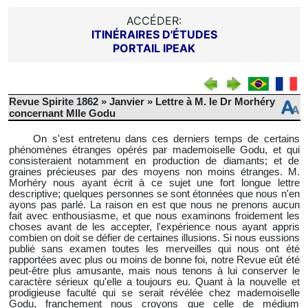
ACCÉDER:
ITINÉRAIRES D'ÉTUDES
PORTAIL IPEAK
Revue Spirite 1862 » Janvier » Lettre à M. le Dr Morhéry
concernant Mlle Godu
On s'est entretenu dans ces derniers temps de certains
phénomènes étranges opérés par mademoiselle Godu, et qui
consisteraient notamment en production de diamants; et de
graines précieuses par des moyens non moins étranges. M.
Morhéry nous ayant écrit à ce sujet une fort longue lettre
descriptive; quelques personnes se sont étonnées que nous n'en
ayons pas parlé. La raison en est que nous ne prenons aucun
fait avec enthousiasme, et que nous examinons froidement les
choses avant de les accepter, l'expérience nous ayant appris
combien on doit se défier de certaines illusions. Si nous eussions
publié sans examen toutes les merveilles qui nous ont été
rapportées avec plus ou moins de bonne foi, notre Revue eût été
peut-être plus amusante, mais
nous tenons à lui conserver le
caractère sérieux qu'elle a toujours eu. Quant à la nouvelle et
prodigieuse faculté qui se serait révélée chez mademoiselle
Godu, franchement nous croyons que celle de médium