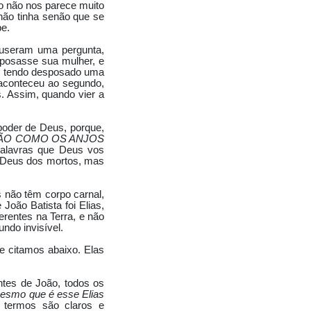
mo não nos parece muito
não tinha senão que se
be.
puseram uma pergunta,
sposasse sua mulher, e
ro, tendo desposado uma
 aconteceu ao segundo,
s. Assim, quando vier a
poder de Deus, porque,
 SERÃO COMO OS ANJOS
palavras que Deus vos
o Deus dos mortos, mas
s não têm corpo carnal,
oão Batista foi Elias,
rentes na Terra, e não
ndo invisível.
e citamos abaixo. Elas
ntes de João, todos os
esmo que é esse Elias
 termos são claros e