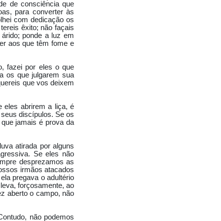
ade de consciência que
oas, para converter às
olhei com dedicação os
ereis êxito; não façais
 árido; ponde a luz em
mer aos que têm fome e
 fazei por eles o que
ça os que julgarem sua
 quereis que vos deixem
 eles abrirem a liça, é
seus discípulos. Se os
, que jamais é prova da
uva atirada por alguns
agressiva. Se eles não
 Sempre desprezamos as
nossos irmãos atacados
ela pregava o adultério
 leva, forçosamente, ao
vez aberto o campo, não
. Contudo, não podemos