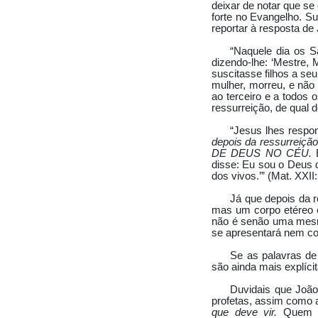
deixar de notar que se
forte no Evangelho. S
reportar à resposta de
“Naquele dia os S
dizendo-lhe: ‘Mestre,
suscitasse filhos a se
mulher, morreu, e não
ao terceiro e a todos 
ressurreição, de qual 
“Jesus lhes respo
depois da ressurrei
DE DEUS NO CÉU.
disse: Eu sou o Deus 
dos vivos.’” (Mat. XXII:
Já que depois da 
mas um corpo etéreo e
não é senão uma mesma
se apresentará nem co
Se as palavras de
são ainda mais explícit
Duvidais que João
profetas, assim como a
que deve vir.
Quem t