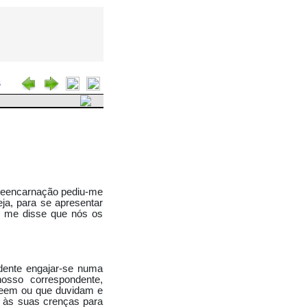
s
a reencarnação pediu-me
eja, para se apresentar
 e me disse que nós os
dente engajar-se numa
nosso correspondente,
creem ou que duvidam e
e às suas crenças para