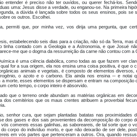
ão entender é preciso não ter ouvidos, ou querer fechá-los. Se
e duas uma: Jesus disse a verdade, ou enganou-se. Na primeira hipó
segunda, a dúvida é lançada sobre todos os seus ensinos, pois se
obre os outros. Escolhei.
a, permiti que, por minha vez, vos dirija uma pergunta, que cer
is, estabelecendo seis dias para a criação, não só da Terra, mas do
não tinha contado com a Geologia e a Astronomia, e que Josué n
 Parece-me que o dogma da ressurreição da carne não contou com a 
uímica é uma ciência diabólica, como todas as que fazem ver cla
a qual for a sua origem, ela nos ensina uma coisa positiva, é que 
orgânicas animais e vegetais, é composto de elementos diversos, d
idrogênio, o azoto e o carbono. Ela ainda nos ensina ─ e notai 
 a morte, esses elementos se dispersam e entram na composição de
um certo tempo, o corpo inteiro é absorvido.
ado que o terreno onde abundam as matérias orgânicas em deco
nça dos cemitérios que os maus crentes atribuem a proverbial fecun
ia.
o, senhor cura, que sejam plantadas batatas nas proximidades 
-se dos gases e dos sais provenientes da decomposição do corpo d
 vós comereis essas galinhas, as saboreareis, de tal sorte que o v
do corpo do indivíduo morto, e que não deixarão de ser dele, po
 tereis em vós partes que pertenceram a outros. Ora, quando ressus