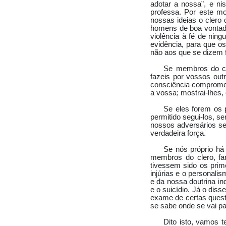
adotar a nossa”, e ni
professa. Por este mo
nossas ideias o clero
homens de boa vontade;
violência à fé de nin
evidência, para que o
não aos que se dizem f
Se membros do cl
fazeis por vossos out
consciência comprometi
a vossa; mostrai-lhes,
Se eles forem os p
permitido segui-los, 
nossos adversários se 
verdadeira força.
Se nós próprio há
membros do clero, far
tivessem sido os prim
injúrias e o personal
e da nossa doutrina in
e o suicídio. Já o dis
exame de certas questõ
se sabe onde se vai p
Dito isto, vamos 