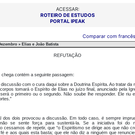
ACESSAR:
ROTEIRO DE ESTUDOS
PORTAL IPEAK
Comparar com francê
 Dezembro » Elias e João Batista
REFUTAÇÃO
 chega contém a seguinte passagem:
discussão com o cura daqui sobre a Doutrina Espírita. Ao tratar d
corpos tomará o Espírito de Elias no juízo final, anunciado pela Igr
 será o primeiro ou o segundo. Não soube lhe responder. Ele riu
rtes.”
 dos dois provocou a discussão. Em todo caso, é sempre impru
não se sente força para sustentá-la. Se a iniciativa foi do 
 cessamos de repetir, que “o Espiritismo se dirige aos que não 
é e aos quais esta basta; que ele não diz a ninguém que renunci