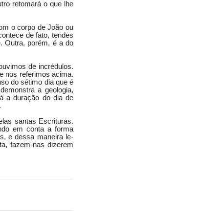
tro retomará o que lhe
com o corpo de João ou
ontece de fato, tendes
. Outra, porém, é a do
ouvimos de incrédulos.
e nos referimos acima.
so do sétimo dia que é
 demonstra a geologia,
rá a duração do dia de
.
las santas Escrituras.
ndo em conta a forma
s, e dessa maneira le­
ata, fazem-nas dizerem