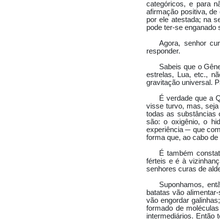
categóricos, e para n
afirmação positiva, d
por ele atestada; na 
pode ter-se enganado s
Agora, senhor cur
responder.
Sabeis que o Gênes
estrelas, Lua, etc., 
gravitação universal.
É verdade que a Q
visse turvo, mas, sej
todas as substâncias 
são: o oxigênio, o h
experiência ─ que com
forma que, ao cabo de 
É também constat
férteis e é à vizinha
senhores curas de alde
Suponhamos, entã
batatas vão alimentar
vão engordar galinhas;
formado de moléculas 
intermediários. Então