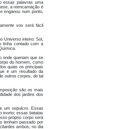
ndo essas palavras uma
tese, a reencarnação é
 se enganou num ponto,
tamente vos será fácil
 Universo inteiro: Sol,
ão tinha contado com a
Química.
ro onde queriam que se
o corpo do homem, como
os quais os principais
que é um resultado da
 outros corpos, de tal
mposição são os mais
didade dos jardins dos
de um sepulcro. Essas
o morto; essas batatas
osso próprio corpo será
sto tenham passado por
citardes ambos, no dia