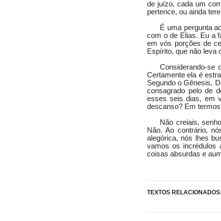
de juízo, cada um com
pertence, ou ainda tere
É uma pergunta ao
com o de Elias. Eu a 
em vós porções de cen
Espírito, que não leva
Considerando-se q
Certamente ela é estr
Segundo o Gênesis, De
consagrado pelo de do
esses seis dias, em v
descanso? Em termos de
Não creiais, senh
Não. Ao contrário, 
alegórica, nós lhes b
vamos os incrédulos a
coisas absurdas e aum
TEXTOS RELACIONADOS