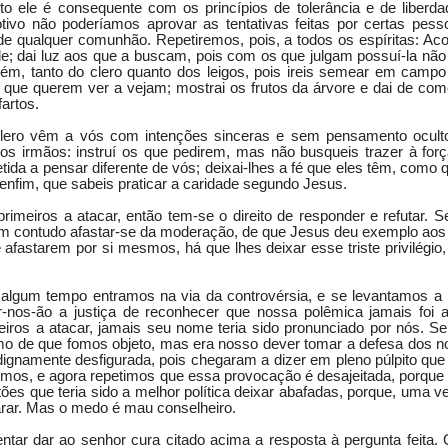
sto ele é consequente com os princípios de tolerância e de liberd
tivo não poderíamos aprovar as tentativas feitas por certas pess
 de qualquer comunhão. Repetiremos, pois, a todos os espíritas: Ac
 dai luz aos que a buscam, pois com os que julgam possuí-la não t
guém, tanto do clero quanto dos leigos, pois ireis semear em campo
s que querem ver a vejam; mostrai os frutos da árvore e dai de co
artos.
ero vêm a vós com intenções sinceras e sem pensamento oculto,
ros irmãos: instruí os que pedirem, mas não busqueis trazer à for
da a pensar diferente de vós; deixai-lhes a fé que eles têm, como
 enfim, que sabeis praticar a caridade segundo Jesus.
rimeiros a atacar, então tem-se o direito de responder e refutar. Se
sem contudo afastar-se da moderação, de que Jesus deu exemplo aos 
afastarem por si mesmos, há que lhes deixar esse triste privilégio
 algum tempo entramos na via da controvérsia, e se levantamos a l
-nos-ão a justiça de reconhecer que nossa polêmica jamais foi 
eiros a atacar, jamais seu nome teria sido pronunciado por nós.
ismo de que fomos objeto, mas era nosso dever tomar a defesa dos 
dignamente desfigurada, pois chegaram a dizer em pleno púlpito que 
semos, e agora repetimos que essa provocação é desajeitada, porque
es que teria sido a melhor política deixar abafadas, porque, uma 
arar. Mas o medo é mau conselheiro.
tentar dar ao senhor cura citado acima a resposta à pergunta feita