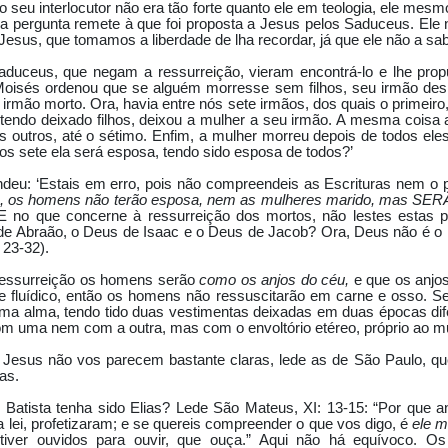
 o seu interlocutor não era tão forte quanto ele em teologia, ele mes
ua pergunta remete à que foi proposta a Jesus pelos Saduceus. Ele 
 Jesus, que tomamos a liberdade de lha recordar, já que ele não a sa
aduceus, que negam a ressurreição, vieram encontrá-lo e lhe pro
 Moisés ordenou que se alguém morresse sem filhos, seu irmão de
u irmão morto. Ora, havia entre nós sete irmãos, dos quais o primei
 tendo deixado filhos, deixou a mulher a seu irmão. A mesma coisa
os outros, até o sétimo. Enfim, a mulher morreu depois de todos ele
dos sete ela será esposa, tendo sido esposa de todos?’
ndeu: ‘Estais em erro, pois não compreendeis as Escrituras nem o 
ção, os homens não terão esposa, nem as mulheres marido, mas
E no que concerne à ressurreição dos mortos, não lestes estas 
de Abraão, o Deus de Isaac e o Deus de Jacob? Ora, Deus não é 
 23-32).
ressurreição os homens serão
como os anjos do céu,
e que os anjo
 fluídico, então os homens não ressuscitarão em carne e osso. Se J
 alma, tendo tido duas vestimentas deixadas em duas épocas dife
m uma nem com a outra, mas com o envoltório etéreo, próprio ao mu
 Jesus não vos parecem bastante claras, lede as de São Paulo, qu
as.
 Batista tenha sido Elias? Lede São Mateus, XI: 13-15: “Por que a
 lei, profetizaram; e se quereis compreender o que vos digo, é
ele m
iver ouvidos para ouvir, que ouça.” Aqui não há equívoco. Os