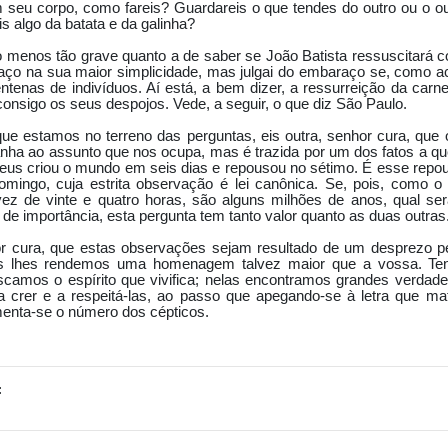
 seu corpo, como fareis? Guardareis o que tendes do outro ou o ou
is algo da batata e da galinha?
 menos tão grave quanto a de saber se João Batista ressuscitará 
faço na sua maior simplicidade, mas julgai do embaraço se, como ac
tenas de indivíduos. Aí está, a bem dizer, a ressurreição da carne
 consigo os seus despojos. Vede, a seguir, o que diz São Paulo.
ue estamos no terreno das perguntas, eis outra, senhor cura, que 
anha ao assunto que nos ocupa, mas é trazida por um dos fatos a qu
us criou o mundo em seis dias e repousou no sétimo. É esse repou
mingo, cuja estrita observação é lei canônica. Se, pois, como o
ez de vinte e quatro horas, são alguns milhões de anos, qual se
 importância, esta pergunta tem tanto valor quanto as duas outras
or cura, que estas observações sejam resultado de um desprezo pe
nós lhes rendemos uma homenagem talvez maior que a vossa. Te
uscamos o espírito que vivifica; nelas encontramos grandes verdade
 crer e a respeitá-las, ao passo que ape­gando-se à letra que m
enta-se o número dos cépticos.
: