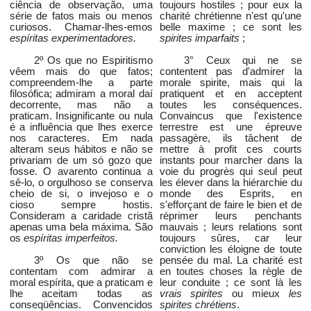
ciência de observação, uma
toujours hostiles ; pour eux la
série de fatos mais ou menos
charité chrétienne n'est qu'une
curiosos. Chamar-lhes-emos
belle maxime ; ce sont les
espíritas experimentadores.
spirites imparfaits
;
2º Os que no Espiritismo
3° Ceux qui ne se
vêem mais do que fatos;
contentent pas d'admirer la
compreendem-lhe a parte
morale spirite, mais qui la
filosófica; admiram a moral daí
pratiquent et en acceptent
decorrente, mas não a
toutes les conséquences.
praticam. Insignificante ou nula
Convaincus que l'existence
é a influência que lhes exerce
terrestre est une épreuve
nos caracteres. Em nada
passagère, ils tâchent de
alteram seus hábitos e não se
mettre à profit ces courts
privariam de um só gozo que
instants pour marcher dans la
fosse. O avarento continua a
voie du progrès qui seul peut
sê-lo, o orgulhoso se conserva
les élever dans la hiérarchie du
cheio de si, o invejoso e o
monde des Esprits, en
cioso sempre hostis.
s'efforçant de faire le bien et de
Consideram a caridade cristã
réprimer leurs penchants
apenas uma bela máxima. São
mauvais ; leurs relations sont
os
espíritas imperfeitos.
toujours sûres, car leur
conviction les éloigne de toute
3º Os que não se
pensée du mal. La charité est
contentam com admirar a
en toutes choses la règle de
moral espírita, que a praticam e
leur conduite ; ce sont là les
lhe aceitam todas as
vrais spirites
ou mieux
les
conseqüências. Convencidos
spirites chrétiens
.