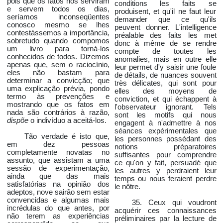
pois que os fatos nos serviram
conditions les faits se
e servem todos os dias,
produisent, et qu'il ne faut leur
seríamos inconseqüentes
demander que ce qu'ils
conosco mesmo se lhes
peuvent donner. L'intelligence
contestássemos a importância,
préalable des faits les met
sobretudo quando compomos
donc à même de se rendre
um livro para torná-los
compte de toutes les
conhecidos de todos. Dizemos
anomalies, mais en outre elle
apenas que, sem o raciocínio,
leur permet d'y saisir une foule
eles não bastam para
de détails, de nuances souvent
determinar a convicção; que
très délicates, qui sont pour
uma explicação prévia, pondo
elles des moyens de
termo às prevenções e
conviction, et qui échappent à
mostrando que os fatos em
l'observateur ignorant. Tels
nada são contrários à razão,
sont les motifs qui nous
dispõe
o indivíduo a aceitá-los.
engagent à n'admettre à nos
séances expérimentales que
Tão verdade é isto que,
les personnes possédant des
em dez pessoas
notions préparatoires
completamente novatas no
suffisantes pour comprendre
assunto, que assistam a uma
ce qu'on y fait, persuadé que
sessão de experimentação,
les autres y perdraient leur
ainda que das mais
temps ou nous feraient perdre
satisfatórias na opinião dos
le nôtre.
adeptos, nove sairão sem estar
convencidas e algumas mais
35. Ceux qui voudront
incrédulas do que antes, por
acquérir ces connaissances
não terem as experiências
préliminaires par la lecture de