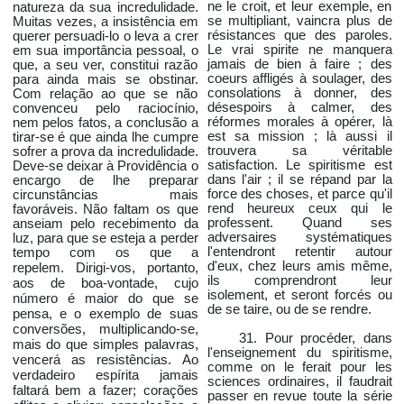
ne le croit, et leur exemple, en
natureza da sua incredulidade.
se multipliant, vaincra plus de
Muitas vezes, a insistência em
résistances que des paroles.
querer persuadi-lo o leva a crer
Le vrai spirite ne manquera
em sua importância pessoal, o
jamais de bien à faire ; des
que, a seu ver, constitui razão
coeurs affligés à soulager, des
para ainda mais se obstinar.
consolations à donner, des
Com relação ao que se não
désespoirs à calmer, des
convenceu pelo raciocínio,
réformes morales à opérer, là
nem pelos fatos, a conclusão a
est sa mission ; là aussi il
tirar-se é que ainda lhe cumpre
trouvera sa véritable
sofrer a prova da incredulidade.
satisfaction. Le spiritisme est
Deve-se deixar à Providência o
dans l'air ; il se répand par la
encargo de lhe preparar
force des choses, et parce qu'il
circunstâncias mais
rend heureux ceux qui le
favoráveis. Não faltam os que
professent. Quand ses
anseiam pelo recebimento da
adversaires systématiques
luz, para que se esteja a perder
l'entendront retentir autour
tempo com os que a
d'eux, chez leurs amis même,
Dirigi-vos, portanto,
repelem.
ils comprendront leur
aos de boa-vontade, cujo
isolement, et seront forcés ou
número é maior do que se
de se taire, ou de se rendre.
pensa, e o exemplo de suas
conversões, multiplicando-se,
31. Pour procéder, dans
mais do que simples palavras,
l'enseignement du spiritisme,
vencerá as resistências. Ao
comme on le ferait pour les
verdadeiro espírita jamais
sciences ordinaires, il faudrait
faltará bem a fazer; corações
passer en revue toute la série