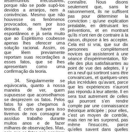
testemunhos irrecusáveis,
connaître. Nous disons
porque não se pode supô-los
seulement que, sans le
devidos a arranjos, nem a
raisonnement, ils ne suffisent
conivências. Mesmo que não
pas pour déterminer la
houvesse os fenômenos
conviction ; qu'une explication
provocados, nem por isso
préalable, en détruisant les
deixaria de haver os
préventions, et en montrant
espontâneos e já seria muito
qu'ils n'ont rien de contraire à la
que ao Espiritismo coubesse
raison,
dispose
à les accepter.
apenas lhes oferecer uma
Cela est si vrai, que sur dix
solução racional. Assim, os
personnes complètement
que lêem previamente
novices qui assisteront à une
reportam suas recordações a
séance d'expérimentation, fût-
esses fatos, que se lhes
elle des plus satisfaisantes au
apresentam como uma
point de vue des adeptes, il y
confirmação da teoria.
en a neuf qui sortiront sans être
convaincues, et quelques-unes
34. Singularmente se
plus incrédules qu'avant, parce
equivocaria, quanto à nossa
que les expériences n'auront
maneira de ver, quem
pas répondu à leur attente. Il en
supusesse que aconselhamos
sera tout autrement de celles
se desprezem os fatos. Pelos
qui pourront s'en rendre
fatos foi que chegamos à
compte par une connaissance
teoria. É certo que para isso
théorique anticipée ; pour elles,
tivemos de nos consagrar a
c'est un moyen de contrôle,
assíduo trabalho durante
mais rien ne les surprend, pas
muitos anos e de fazer
même l'insuccès, parce
milhares de observações. Mas,
qu'elles savent dans quelles