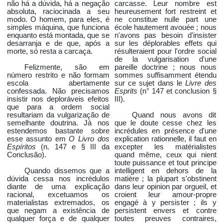
não há a dúvida, há a negação
carcasse. Leur nombre est
absoluta, raciocinada a seu
heureusement fort restreint et
modo. O homem, para eles, é
ne constitue nulle part une
simples máquina, que funciona
école hautement avouée ; nous
enquanto está montada, que se
n'avons pas besoin d'insister
desarranja e de que, após a
sur les déplorables effets qui
morte, só resta a carcaça.
résulteraient pour l'ordre social
de la vulgarisation d'une
Felizmente, são em
pareille doctrine ; nous nous
número restrito e não formam
sommes suffisamment étendu
escola abertamente
sur ce sujet dans le
Livre des
confessada. Não precisamos
Esprits
(n° 147 et conclusion §
insistir nos deploráveis efeitos
III).
que para a ordem social
resultariam da vulgarização de
Quand nous avons dit
semelhante doutrina. Já nos
que le doute cesse chez les
estendemos bastante sobre
incrédules en présence d'une
esse assunto em
O Livro dos
explication rationnelle, il faut en
Espíritos
(n. 147 e § III da
excepter les matérialistes
Conclusão).
quand même, ceux qui nient
toute puissance et tout principe
Quando dissemos que a
intelligent en dehors de la
dúvida cessa nos incrédulos
matière ; la plupart s'obstinent
diante de uma explicação
dans leur opinion par orgueil, et
racional, excetuamos os
croient leur amour-propre
materialistas extremados, os
engagé à y persister ; ils y
que negam a existência de
persistent envers et contre
qualquer força e de qualquer
toutes preuves contraires,