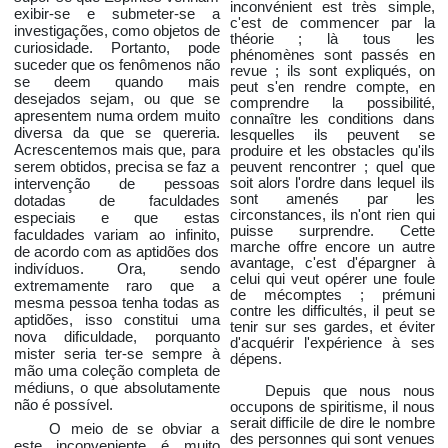
inconvénient est très simple,
exibir-se e submeter-se a
c'est de commencer par la
investigações, como objetos de
théorie ; là tous les
curiosidade. Portanto, pode
phénomènes sont passés en
suceder que os fenômenos não
revue ; ils sont expliqués, on
se deem quando mais
peut s'en rendre compte, en
desejados sejam, ou que se
comprendre la possibilité,
apresentem numa ordem muito
connaître les conditions dans
diversa da que se quereria.
lesquelles ils peuvent se
Acrescentemos mais que, para
produire et les obstacles qu'ils
serem obtidos, precisa se faz a
peuvent rencontrer ; quel que
intervenção de pessoas
soit alors l'ordre dans lequel ils
sont amenés par les
dotadas de faculdades
circonstances, ils n'ont rien qui
especiais e que estas
puisse surprendre. Cette
faculdades variam ao infinito,
marche offre encore un autre
de acordo com as aptidões dos
avantage, c'est d'épargner à
indivíduos. Ora, sendo
celui qui veut opérer une foule
extremamente raro que a
de mécomptes ; prémuni
mesma pessoa tenha todas as
contre les difficultés, il peut se
aptidões, isso constitui uma
tenir sur ses gardes, et éviter
nova dificuldade, porquanto
d'acquérir l'expérience à ses
mister seria ter-se sempre à
dépens.
mão uma coleção completa de
médiuns, o que absolutamente
Depuis que nous nous
não é possível.
occupons de spiritisme, il nous
serait difficile de dire le nombre
O meio de se obviar a
des personnes qui sont venues
muito
este inconveniente é