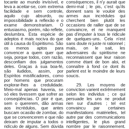
tocante ao mundo invisível, e
conséquences, il n'y aurait que
leva a aceitar-se, com extrema
demi-mal ; le pis, c'est qu'ils
facilidade e sem controle,
donnent sans le vouloir des
aquilo cujo absurdo, ou
armes aux incrédules qui
impossibilidade a reflexão e o
cherchent bien plutôt les
exame demonstrariam. O
occasions de railler que de se
entusiasmo, porém, não reflete,
convaincre, et ne manquent
deslumbra. Esta espécie de
pas d'imputer à tous le ridicule
adeptos é mais nociva do que
de quelques-uns. Cela n'est
útil à causa do Espiritismo. São
sans doute ni juste ni rationnel ;
os menos aptos para
mais, on le sait, les
convencer a quem quer que
adversaires du spiritisme ne
seja, porque todos, com razão,
reconnaissent que leur raison
desconfiam dos julgamentos
comme étant de bon aloi, et
deles. Graças à sua boa-fé,
connaître à fond ce dont ils
são iludidos, assim, por
parlent est le moindre de leurs
Espíritos mistificadores, como
soucis.
por homens que procuram
explorar-lhes a credulidade.
29. Les moyens de
Meio-mal apenas haveria, se
conviction varient extrêmement
só eles tivessem que sofrer as
selon les individus ; ce qui
conseqüências. O pior é que,
persuade les uns ne produit
sem o quererem, dão armas
rien sur d'autres ; tel est
aos incrédulos, que antes
convaincu par certaines
buscam ocasião de zombar, do
manifestations matérielles, tel
que se convencerem e que não
autre par des communications
deixam de imputar a todos o
intelligentes, le plus grand
ridículo de alguns. Sem dúvida
nombre par le raisonnement.