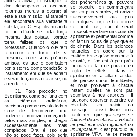
aflitos a aliviar; consolações a
des phénomènes qui peuvent
dar, desesperos a acalmar,
se produire, en commençant
reformas morais a operar; aí
par les plus simples, et arriver
está a sua missão; aí também
successivement aux plus
ele encontrará sua verdadeira
compliqués ; or, c'est ce qui ne
satisfação. O Espiritismo anda
se peut pas, car il serait
no ar; difunde-se pela força
impossible de faire un cours de
spiritisme expérimental comme
mesma das coisas, porque
on fait un cours de physique et
torna felizes os que o
de chimie. Dans les sciences
professam. Quando o ouvirem
naturelles on opère sur la
repercutir em torno de si
matière brute qu'on manipule à
mesmos, entre seus próprios
volonté, et l'on est à peu près
amigos, os que o combatem
toujours certain de pouvoir en
por sistema compreenderão o
régler les effets ; dans le
insulamento em que se acham
spiritisme on a affaire à des
e serão forçados a calar-se, ou
intelligences qui ont leur liberté,
a render-se.
et nous prouvent à chaque
instant qu'elles ne sont pas
31. Para proceder, no
soumises à nos caprices ; il
Espiritismo, como se faria com
faut donc observer, attendre les
as ciências ordinárias,
résultats, les saisir au
precisaria passar revista toda a
passage ; aussi disons-nous
série dos fenômenos que
hautement que
quiconque se
podem se produzir, começando
flatterait de les obtenir à volonté
pelos mais simples, e chegar
ne peut être qu'un ignorant ou
sucessivamente aos mais
un imposteur
; c'est pourquoi le
complexos. Ora, é isso que
spiritisme VRAI ne se mettra
não se pode fazer, pois seria