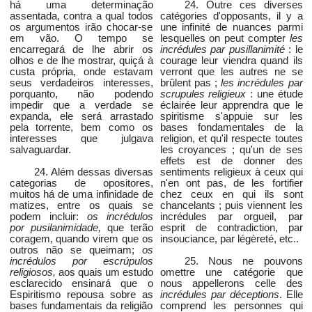
há uma determinação
24. Outre ces diverses
assentada, contra a qual todos
catégories d'opposants, il y a
os argumentos irão chocar-se
une infinité de nuances parmi
em vão. O tempo se
lesquelles on peut compter
les
encarregará de lhe abrir os
incrédules par pusillanimité
: le
olhos e de lhe mostrar, quiçá à
courage leur viendra quand ils
custa própria, onde estavam
verront que les autres ne se
seus verdadeiros interesses,
brûlent pas ;
les incrédules par
porquanto, não podendo
scrupules religieux
: une étude
impedir que a verdade se
éclairée leur apprendra que le
expanda, ele será arrastado
spiritisme s'appuie sur les
pela torrente, bem como os
bases fondamentales de la
interesses que julgava
religion, et qu'il respecte toutes
salvaguardar.
les croyances ; qu'un de ses
effets est de donner des
24. Além dessas diversas
sentiments religieux à ceux qui
categorias de opositores,
n'en ont pas, de les fortifier
muitos há de uma infinidade de
chez ceux en qui ils sont
matizes, entre os quais se
chancelants ; puis viennent les
podem incluir:
os incrédulos
incrédules par orgueil, par
por pusilanimidade,
que terão
esprit de contradiction, par
coragem, quando virem que os
insouciance, par légèreté, etc..
outros não se queimam;
os
incrédulos por escrúpulos
25. Nous ne pouvons
religiosos,
aos quais um estudo
omettre une catégorie que
esclarecido ensinará que o
nous appellerons celle des
Espiritismo repousa sobre as
incrédules par déceptions
. Elle
bases fundamentais da religião
comprend les personnes qui