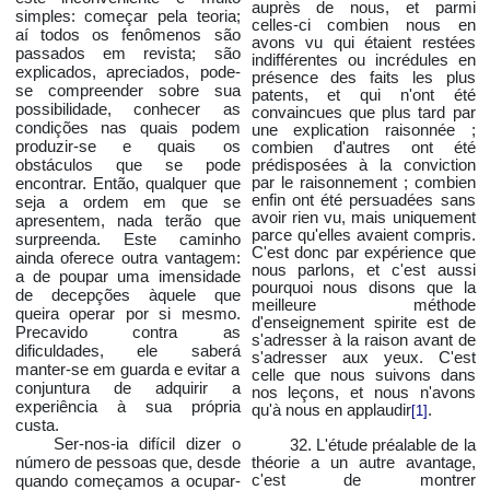
auprès de nous, et parmi
simples:
começar pela teoria;
celles-ci combien nous en
aí todos os fenômenos são
avons vu qui étaient restées
passados em revista; são
indifférentes ou incrédules en
explicados, apreciados, pode-
présence des faits les plus
se compreender sobre sua
patents, et qui n'ont été
possibilidade, conhecer as
convaincues que plus tard par
condições nas quais podem
une explication raisonnée ;
produzir-se e quais os
combien d'autres ont été
obstáculos que se pode
prédisposées à la conviction
encontrar. Então, qualquer que
par le raisonnement ; combien
enfin ont été persuadées sans
seja a ordem em que se
avoir rien vu, mais uniquement
apresentem, nada terão que
parce qu'elles avaient compris.
surpreenda. Este caminho
C'est donc par expérience que
ainda oferece outra vantagem:
nous parlons, et c'est aussi
a de poupar uma imensidade
pourquoi nous disons que la
de decepções àquele que
meilleure méthode
queira operar por si mesmo.
d'enseignement spirite est de
Precavido contra as
s'adresser à la raison avant de
dificuldades, ele saberá
s'adresser aux yeux. C'est
manter-se em guarda e evitar a
celle que nous suivons dans
conjuntura de adquirir a
nos leçons, et nous n'avons
experiência à sua própria
qu'à nous en applaudir
.
[1]
custa.
Ser-nos-ia difícil dizer o
32. L'étude préalable de la
número de pessoas que, desde
théorie a un autre avantage,
quando começamos a ocupar-
c'est de montrer