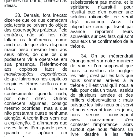
que lhes dar corpo, conexão às
subsisteraient pas moins, et le
idéias.
spiritisme n'aurait-il pour
résultat que d'en donner une
33. Demais, fora inexato
solution rationnelle, ce serait
dizer-se que os que começam
déjà beaucoup. Aussi, la
pela teoria se privam do objeto
plupart de ceux qui lisent par
das observações práticas. Pelo
avance reportent leurs
contrário, não só lhes não
souvenirs sur ces faits qui sont
faltam os fenômenos, como
pour eux une confirmation de la
ainda os de que eles dispõem
théorie.
maior peso mesmo têm aos
seus olhos, do que os que
34. On se méprendrait
pudessem vir a operar-se em
étrangement sur notre manière
sua presença. Referimo-nos
de voir si l'on supposait que
aos copiosos fatos de
nous conseillons de négliger
manifestações espontâneas,
les faits ; c'est par les faits que
de que falaremos nos capítulos
nous sommes arrivés à la
seguintes. Raros serão os que
théorie ; il est vrai qu'il nous a
delas não tenham
fallu pour cela un travail assidu
conhecimento, quando nada,
de plusieurs années et des
por ouvir dizer. Outros
milliers d'observations ; mais
conhecem algumas, consigo
puisque les faits nous ont servi
mesmo ocorridas, mas a que
et nous servent tous les jours,
não prestaram quase nenhuma
nous serions inconséquent
atenção. A teoria lhes vem dar
avec nous-même d'en
a explicação. E afirmamos que
contester l'importance, alors
esses fatos têm grande peso,
surtout que nous faisons un
quando se apóiam em
livre destiné à les faire