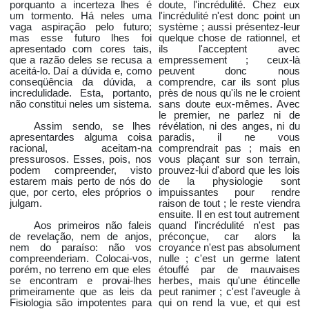
porquanto a incerteza lhes é
doute, l'incrédulité. Chez eux
um tormento. Há neles uma
l'incrédulité n'est donc point un
vaga aspiração pelo futuro;
système ; aussi présentez-leur
mas esse futuro lhes foi
quelque chose de rationnel, et
apresentado com cores tais,
ils l'acceptent avec
que a razão deles se recusa a
empressement ; ceux-là
aceitá-lo. Daí a dúvida e, como
peuvent donc nous
conseqüência da dúvida, a
comprendre, car ils sont plus
incredulidade. Esta, portanto,
près de nous qu'ils ne le croient
não constitui neles um sistema.
sans doute eux-mêmes. Avec
le premier, ne parlez ni de
Assim sendo, se lhes
révélation, ni des anges, ni du
apresentardes alguma coisa
paradis, il ne vous
racional, aceitam-na
comprendrait pas ; mais en
pressurosos. Esses, pois, nos
vous plaçant sur son terrain,
podem compreender, visto
prouvez-lui d'abord que les lois
estarem mais perto de nós do
de la physiologie sont
que, por certo, eles próprios o
impuissantes pour rendre
julgam.
raison de tout ; le reste viendra
ensuite. Il en est tout autrement
Aos primeiros não faleis
quand l'incrédulité n'est pas
de revelação, nem de anjos,
préconçue, car alors la
nem do paraíso: não vos
croyance n'est pas absolument
compreenderiam. Colocai-vos,
nulle ; c'est un germe latent
porém, no terreno em que eles
étouffé par de mauvaises
se encontram e provai-lhes
herbes, mais qu'une étincelle
primeiramente que as leis da
peut ranimer ; c'est l'aveugle à
Fisiologia são impotentes para
qui on rend la vue, et qui est