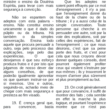
ministre o ensino da Doutrina
Que les adeptes ne
Espírita, para levar com mais
soient point effrayés par ce mot
segurança à convicção.
d'enseignement ; il n'y a pas
que l'enseignement donné du
Não se espantem os
haut de la chaire ou de la
adeptos com esta palavra -
tribune ; il y a aussi celui de la
ensino. Não constitui ensino
simple conversation. Toute
unicamente o que é dado do
personne qui cherche à en
púlpito ou da tribuna. Há
persuader une autre, soit par la
também o da simples
voie des explications, soit par
conversação. Ensina todo
celles des expériences, fait de
aquele que procura persuadir a
l'enseignement ; ce que nous
outro, seja pelo processo das
désirons, c'est que sa peine
explicações, seja pelo das
porte des fruits, et c'est pour
experiências. O que
cela que nous croyons devoir
desejamos é que seu esforço
donner quelques conseils, dont
produza frutos e é por isto que
pourront également profiter
julgamos de nosso dever dar
ceux qui veulent s'instruire par
alguns conselhos, de que
eux-mêmes ; ils y trouveront le
poderão igualmente aproveitar
moyen d'arriver plus sûrement
os que queiram instruir-se por
et plus promptement au but.
si mesmos. Uns e outros,
seguindo-os, acharão meio de
19. On croit généralement
chegar com mais segurança e
que pour convaincre, il suffit de
presteza ao fim visado.
montrer des faits ; cela semble
en effet la marche la plus
19. É crença geral que,
logique, et pourtant l'expérience
para convencer, basta
montre que ce n'est pas