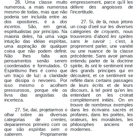
26. Uma classe muito
empressement, parce qu'il les
numerosa, a mais numerosa
délivre des angoisses de
mesmo de todas, mas que não
l'incertitude.
poderia ser incluída entre as
dos opositores, é a
dos
27. Si, de là, nous jetons
incertos.
São, em geral,
un coup d'oeil sur les diverses
espiritualistas por princípio. Na
catégories de
croyants
, nous
maioria deles, há uma vaga
trouverons d'abord
les spirites
intuição das idéias espíritas,
sans le savoir
; c'est, à
uma aspiração de qualquer
proprement parler, une variété
coisa que não podem definir.
ou une nuance de la classe
Não lhes falta aos
précédente. Sans avoir jamais
pensamentos senão serem
entendu parler de la doctrine
coordenados e formulados. O
spirite, ils ont le sentiment inné
Espiritismo lhes é como que
des grands principes qui en
um traço de luz: a claridade
découlent, et ce sentiment se
que dissipa o nevoeiro. Por
reflète dans certains passages
isso mesmo o acolhem
de leurs écrits et de leurs
pressurosos, porque ele os
discours, à tel point qu'en les
livra das angústias da
entendant on les croirait
incerteza.
complètement initiés. On en
trouve de nombreux exemples
27. Se, daí, projetarmos o
dans les écrivains sacrés et
olhar sobre as diversas
profanes, dans les poètes, les
categorias de
crentes,
orateurs, les moralistes, les
depararemos primeiro com os
philosophes anciens et
que são
espíritas sem o
modernes.
saberem.
Propriamente