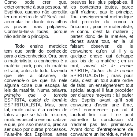
Como pode crer que,
preuves les plus palpables, il
exteriormente à sua pessoa, há
les contestera toutes, parce
Espíritos, quando não acredita
qu'il n'admet pas le principe.
ter um dentro de si? Será inútil
Tout enseignement méthodique
acumular-lhe diante dos olhos
doit procéder du connu à
as provas mais palpáveis.
l'inconnu ; pour le matérialiste,
Contestá-las-á todas, porque
le connu c'est la matière ;
não admite o princípio.
partez donc de la matière, et
tâchez avant tout, en la lui
Todo ensino metódico
faisant observer, de le
tem que partir do conhecido
convaincre qu'en lui il y a
para o desconhecido. Ora, para
quelque chose qui échappe
o materialista, o conhecido é a
aux lois de la matière ; en un
matéria: parti, pois, da matéria
mot,
avant de le rendre
e tratai, antes de tudo, fazendo
SPIRITE
, tâchez de le rendre
que ele a observe, de
SPIRITUALISTE ; mais pour
convencê-lo de que há nele
cela, c'est un tout autre ordre
alguma coisa que escapa às
de faits, un enseignement tout
leis da matéria. Numa palavra,
spécial auquel il faut procéder
primeiro que o torneis
par d'autres moyens ; lui parler
ESPÍRITA,
cuidai de torná-lo
des Esprits avant qu'il soit
ESPIRITUALISTA. Mas, para
convaincu d'avoir une âme,
tal, muito outra é a ordem de
c'est commencer par où il
fatos a que se há de recorrer,
faudrait finir, car il ne peut
muito especial o ensino cabível
admettre la conclusion s'il
e que, por isso mesmo, precisa
n'admet pas les prémisses.
ser dado por outros processos.
Avant donc d'entreprendre de
Falar-lhe dos Espíritos, antes
convaincre un incrédule, même