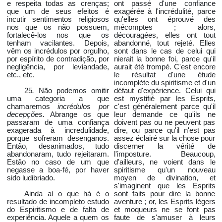
e respeita todas as crenças;
ont passé d'une confiance
que um de seus efeitos é
exagérée à l'incrédulité, parce
incutir sentimentos religiosos
qu'elles ont éprouvé des
nos que os não possuem,
mécomptes ; alors,
fortalecê-los nos que os
découragées, elles ont tout
tenham vacilantes. Depois,
abandonné, tout rejeté. Elles
vêm os incrédulos por orgulho,
sont dans le cas de celui qui
por espírito de contradição, por
nierait la bonne foi, parce qu'il
negligência, por leviandade,
aurait été trompé. C'est encore
etc., etc.
le résultat d'une étude
incomplète du spiritisme et d'un
25
.
Não podemos omitir
défaut d'expérience. Celui qui
uma categoria a que
est mystifié par les Esprits,
chamaremos
incrédulos por
c'est généralement parce qu'il
decepções.
Abrange os que
leur demande ce qu'ils ne
passaram de uma confiança
doivent pas ou ne peuvent pas
exagerada à incredulidade,
dire, ou parce qu'il n'est pas
porque sofreram desenganos.
assez éclairé sur la chose pour
Então, desanimados, tudo
discerner la vérité de
abandonaram, tudo rejeitaram.
l'imposture. Beaucoup,
Estão no caso de um que
d'ailleurs, ne voient dans le
negasse a boa-fé, por haver
spiritisme qu'un nouveau
sido ludibriado.
moyen de divination, et
s'imaginent que les Esprits
Ainda aí o que há é o
sont faits pour dire la bonne
resultado de incompleto estudo
aventure ; or, les Esprits légers
do Espiritismo e de falta de
et moqueurs ne se font pas
experiência. Aquele a quem os
faute de s'amuser à leurs