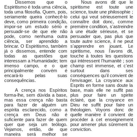
Dissemos que o
Nous avons dit que le
Espiritismo é toda uma ciência,
spiritisme est toute une
toda uma filosofia. Quem, pois,
science, toute une philosophie ;
seriamente queira conhecê-lo
celui qui veut sérieusement le
deve, como primeira condição,
connaître doit donc, comme
impor-se um estudo sério e
première condition, s'astreindre
persuadir-se de que ele não
à une étude sérieuse, et se
pode, como nenhuma outra
persuader que, pas plus que
ciência, ser aprendido a
toute autre science, il ne peut
brincar. O Espiritismo, também
s'apprendre en jouant. Le
já o dissemos, entende com
spiritisme, nous l'avons dit,
todas as questões que
touche à toutes les questions
interessam a Humanidade; tem
qui intéressent l'humanité ; son
imenso campo, e o que
champ est immense, et c'est
principalmente convém é
surtout dans ses
encará-lo pelas suas
conséquences qu'il convient de
consequências.
l'envisager. La croyance aux
Esprits en forme sans doute la
A crença nos Espíritos
base, mais elle ne suffit pas
forma-lhe, sem dúvida a base,
plus pour faire un spirite
mas essa crença não basta
éclairé, que la croyance en
para fazer de alguém um
Dieu ne suffit pour faire un
espírita esclarecido, como a
théologien. Voyons donc de
crença em Deus não é
quelle manière il convient de
suficiente para fazer de quem
procéder à cet enseignement
quer que seja um teólogo.
pour amener plus sûrement la
Vejamos, então, de que
conviction.
maneira será melhor se