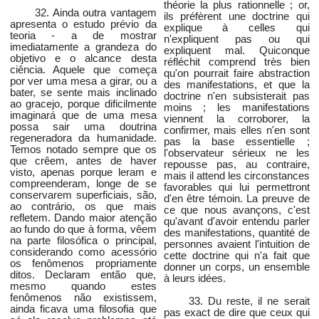
théorie la plus rationnelle ; or,
32. Ainda outra vantagem
ils préfèrent une doctrine qui
apresenta o estudo prévio da
explique à celles qui
teoria - a de mostrar
n'expliquent pas ou qui
imediatamente a grandeza do
expliquent mal. Quiconque
objetivo e o alcance desta
réfléchit comprend très bien
ciência. Aquele que começa
qu'on pourrait faire abstraction
por ver uma mesa a girar, ou a
des manifestations, et que la
bater, se sente mais inclinado
doctrine n'en subsisterait pas
ao gracejo, porque dificilmente
moins ; les manifestations
imaginará que de uma mesa
viennent la corroborer, la
possa sair uma doutrina
confirmer, mais elles n'en sont
regeneradora da humanidade.
pas la base essentielle ;
Temos notado sempre que os
l'observateur sérieux ne les
que crêem, antes de haver
repousse pas, au contraire,
visto, apenas porque leram e
mais il attend les circonstances
compreenderam, longe de se
favorables qui lui permettront
conservarem superficiais, são,
d'en être témoin. La preuve de
ao contrário, os que mais
ce que nous avançons, c'est
refletem. Dando maior atenção
qu'avant d'avoir entendu parler
ao fundo do que à forma, vêem
des manifestations, quantité de
na parte filosófica o principal,
personnes avaient l'intuition de
considerando como acessório
cette doctrine qui n'a fait que
os fenômenos propriamente
donner un corps, un ensemble
ditos. Declaram então que,
à leurs idées.
mesmo quando estes
fenômenos não existissem,
33. Du reste, il ne serait
ainda ficava uma filosofia que
pas exact de dire que ceux qui