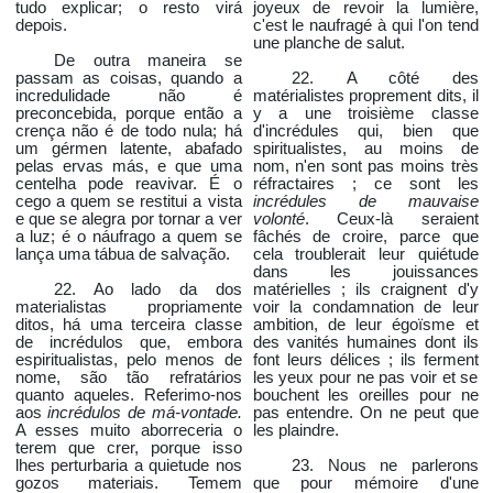
tudo explicar; o resto virá
joyeux de revoir la lumière,
depois.
c'est le naufragé à qui l'on tend
une planche de salut.
De outra maneira se
passam as coisas, quando a
22. A côté des
incredulidade não é
matérialistes proprement dits, il
preconcebida, porque então a
y a une troisième classe
crença não é de todo nula; há
d'incrédules qui, bien que
um gérmen latente, abafado
spiritualistes, au moins de
pelas ervas más, e que uma
nom, n'en sont pas moins très
centelha pode reavivar. É o
réfractaires ; ce sont les
cego a quem se restitui a vista
incrédules de mauvaise
e que se alegra por tornar a ver
volonté
. Ceux-là seraient
a luz; é o náufrago a quem se
fâchés de croire, parce que
lança uma tábua de salvação.
cela troublerait leur quiétude
dans les jouissances
22. Ao lado da dos
matérielles ; ils craignent d'y
materialistas propriamente
voir la condamnation de leur
ditos, há uma terceira classe
ambition, de leur égoïsme et
de incrédulos que, embora
des vanités humaines dont ils
espiritualistas, pelo menos de
font leurs délices ; ils ferment
nome, são tão refratários
les yeux pour ne pas voir et se
quanto aqueles. Referimo-nos
bouchent les oreilles pour ne
aos
incrédulos de má-vontade.
pas entendre. On ne peut que
A esses muito aborreceria o
les plaindre.
terem que crer, porque isso
lhes perturbaria a quietude nos
23. Nous ne parlerons
gozos materiais. Temem
que pour mémoire d'une