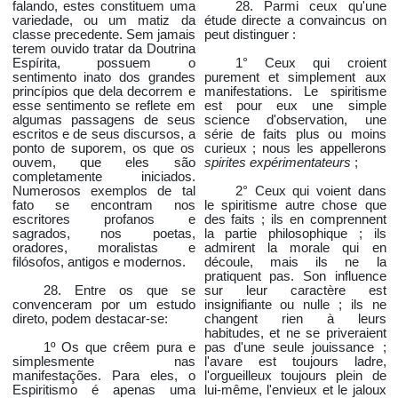
falando, estes constituem uma
28. Parmi ceux qu'une
variedade, ou um matiz da
étude directe a convaincus on
classe precedente. Sem jamais
peut distinguer :
terem ouvido tratar da Doutrina
Espírita, possuem o
1° Ceux qui croient
sentimento inato dos grandes
purement et simplement aux
princípios que dela decorrem e
manifestations. Le spiritisme
esse sentimento se reflete em
est pour eux une simple
algumas passagens de seus
science d'observation, une
escritos e de seus discursos, a
série de faits plus ou moins
ponto de suporem, os que os
curieux ; nous les appellerons
ouvem, que eles são
spirites expérimentateurs
;
completamente iniciados.
Numerosos exemplos de tal
2° Ceux qui voient dans
fato se encontram nos
le spiritisme autre chose que
escritores profanos e
des faits ; ils en comprennent
sagrados, nos poetas,
la partie philosophique ; ils
oradores, moralistas e
admirent la morale qui en
filósofos, antigos e modernos.
découle, mais ils ne la
pratiquent pas. Son influence
28. Entre os que se
sur leur caractère est
convenceram por um estudo
insignifiante ou nulle ; ils ne
direto, podem destacar-se:
changent rien à leurs
habitudes, et ne se priveraient
1º Os que crêem pura e
pas d'une seule jouissance ;
simplesmente nas
l'avare est toujours ladre,
manifestações. Para eles, o
l'orgueilleux toujours plein de
Espiritismo é apenas uma
lui-même, l'envieux et le jaloux