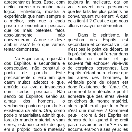
apresentar os fatos. Esse, com
toujours la meilleure, car on
efeito, parece o caminho mais
voit souvent des personnes
lógico. Entretanto, mostra a
que les faits les plus patents ne
experiência que nem sempre é
convainquent nullement. A quoi
o melhor, pois que a cada
cela tient-il ? C'est ce que nous
passo se encontram pessoas
allons essayer de démontrer.
que os mais patentes fatos
absolutamente não
Dans le spiritisme, la
convenceram. A que se deve
question des Esprits est
atribuir isso? É o que vamos
secondaire et consécutive ; ce
tentar demonstrar.
n'est pas le point de départ, et
là précisément est l'erreur dans
No Espiritismo, a questão
laquelle on tombe, et qui
dos Espíritos é secundária e
souvent fait échouer vis-à-vis
consecutiva; não constitui o
de certaines personnes. Les
ponto de partida. Este
Esprits n'étant autre chose que
precisamente o erro em que
les âmes des hommes, le
caem muitos adeptos e que,
véritable point de départ est
amiúde, os leva a insucesso
donc l'existence de l'âme. Or,
com certas pessoas. Não
comment le matérialiste peut-il
sendo os Espíritos senão as
admettre que des êtres vivent
almas dos homens, o
en dehors du monde matériel,
verdadeiro ponto de partida é a
alors qu'il croit que lui-même
existência da alma. Ora, como
n'est que matière ? Comment
pode o materialista admitir que,
peut-il croire à des Esprits en
fora do mundo material, vivam
dehors de lui, quand il ne croit
seres, estando crente de que,
pas en avoir un en lui ? En vain
em si próprio, tudo é matéria?
accumulerait-on à ses yeux les