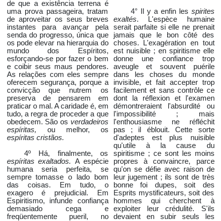
de que a existência terrena é
uma prova passageira, tratam
4° Il y a enfin les
spirites
de aproveitar os seus breves
exaltés
. L'espèce humaine
instantes para avançar pela
serait parfaite si elle ne prenait
senda do progresso, única que
jamais que le bon côté des
os pode elevar na hierarquia do
choses. L'exagération en tout
mundo dos Espíritos,
est nuisible ; en spiritisme elle
esforçando-se por fazer o bem
donne une confiance trop
e coibir seus maus pendores.
aveugle et souvent puérile
As relações com eles sempre
dans les choses du monde
oferecem segurança, porque a
invisible, et fait accepter trop
convicção que nutrem os
facilement et sans contrôle ce
preserva de pensarem em
dont la réflexion et l'examen
praticar o mal. A caridade é, em
démontreraient l'absurdité ou
tudo, a regra de proceder a que
l'impossibilité ; mais
obedecem. São os
verdadeiros
l'enthousiasme ne réfléchit
espíritas,
ou melhor, os
pas ; il éblouit. Cette sorte
espíritas cristãos.
d'adeptes est plus nuisible
qu'utile à la cause du
4º Há, finalmente, os
spiritisme ; ce sont les moins
espíritas exaltados.
A espécie
propres à convaincre, parce
humana seria perfeita, se
qu'on se défie avec raison de
sempre tomasse o lado bom
leur jugement ; ils sont de très
das coisas. Em tudo, o
bonne foi dupes, soit des
exagero é prejudicial. Em
Esprits mystificateurs, soit des
Espiritismo, infunde confiança
hommes qui cherchent à
demasiado cega e
exploiter leur crédulité. S'ils
freqüentemente pueril, no
devaient en subir seuls les