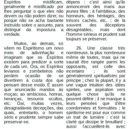
Espíritos mistificam,
dépens : c'est ainsi qu'ils
geralmente é mistificado por
annonceront des maris aux
lhes perguntar o que eles não
jeunes filles ; à l'ambitieux, des
devem ou não podem dizer, ou
honneurs, des héritages, des
porque não se acha bastante
trésors cachés, etc. ; de là
instruído sobre o assunto, para
souvent des déceptions
distinguir da impostura a
désagréables, mais dont
verdade.
l'homme sérieux et prudent sait
toujours se préserver.
Muitos, ao demais, só
vêem no Espiritismo um novo
26. Une classe très
meio de adivinhação e
nombreuse, la plus nombreuse
imaginam que os Espíritos
même de toutes, mais qui ne
existem para predizer a sorte
saurait être rangée parmi les
de cada um. Ora, os Espíritos
opposants, est celle des
levianos e zombeteiros não
incertains
; ils sont
perdem ocasião de se
généralement
spiritualistes
par
divertirem à custa dos que
principe ; chez la plupart, il y a
pensam desse modo. É assim
une vague intuition des idées
que anunciarão maridos às
spirites, une aspiration vers
moças; ao ambicioso, honras,
quelque chose qu'ils ne
heranças, tesouros ocultos,
peuvent définir ; il ne manque à
etc. Daí, muitas vezes,
leurs pensées que d'être
desagradáveis decepções, das
coordonnées et formulées ; le
quais, entretanto, o homem
spiritisme est pour eux comme
sério e prudente sempre sabe
un trait de lumière : c'est la
preservar-se.
clarté qui dissipe le brouillard ;
aussi l'accueillent-ils avec