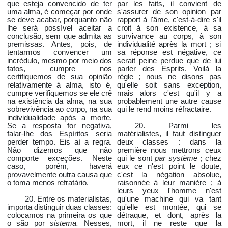
que esteja convencido de ter
par les faits, il convient de
uma alma, é começar por onde
s'assurer de son opinion par
se deve acabar, porquanto não
rapport à l'âme, c'est-à-dire s'il
lhe será possível aceitar a
croit à son existence, à sa
conclusão, sem que admita as
survivance au corps, à son
premissas. Antes, pois, de
individualité après la mort ; si
tentarmos convencer um
sa réponse est négative, ce
incrédulo, mesmo por meio dos
serait peine perdue que de lui
fatos, cumpre nos
parler des Esprits. Voilà la
certifiquemos de sua opinião
règle ; nous ne disons pas
relativamente à alma, isto é,
qu'elle soit sans exception,
cumpre verifiquemos se ele crê
mais alors c'est qu'il y a
na existência da alma, na sua
probablement une autre cause
sobrevivência ao corpo, na sua
qui le rend moins réfractaire.
individualidade após a morte.
Se a resposta for negativa,
20. Parmi les
falar-lhe dos Espíritos seria
matérialistes, il faut distinguer
perder tempo. Eis aí a regra.
deux classes : dans la
Não dizemos que não
première nous mettrons ceux
comporte exceções. Neste
qui le sont
par système
; chez
caso, porém, haverá
eux ce n'est point le doute,
provavelmente outra causa que
c'est la négation absolue,
o toma menos refratário.
raisonnée à leur manière ; à
leurs yeux l'homme n'est
20. Entre os materialistas,
qu'une machine qui va tant
importa distinguir duas classes:
qu'elle est montée, qui se
colocamos na primeira os que
détraque, et dont, après la
o são por
sistema.
Nesses,
mort, il ne reste que la