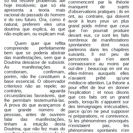
só ela resolve problemas até
commencent par la théorie
hoje insolúveis; que só ela
manquent de sujets
apresenta a teoria mais
d'observations pratiques ; ils en
racional do passado do homem
ont, au contraire, qui doivent
e do seu futuro. Ora, como é
avoir à leurs yeux un plus
natural, preferem eles uma
grand poids même que ceux
doutrina que explica, às que
que l'on pourrait produire
não explicam, ou explicam mal.
devant eux, ce sont les faits
nombreux de
manifestations
Quem quer que reflita
spontanées
dont nous
compreende perfeitamente
parlerons dans les chapitres
bem que se poderia abstrair
suivants. Il est peu de
das manifestações, sem que a
personnes qui n'en aient
Doutrina deixasse de subsistir.
connaissance au moins par
As manifestações a
ouï-dire ; beaucoup en ont eu
corroboram, confirmam,
elles-mêmes auxquels elles
porém, não lhe constituem a
n'avaient prêté qu'une
base essencial. O observador
médiocre attention. La théorie a
criterioso não as repele; ao
pour effet de leur en donner
contrário, aguarda
l'explication ; et nous disons
circunstâncias favoráveis, que
que ces faits ont un grand
lhe permitam testemunhá-las.
poids, lorsqu'ils s'appuient sur
A prova do que avançamos é
des témoignages irrécusables,
que grande número de
parce qu'on ne peut supposer
pessoas, antes de ouvirem
ni préparations, ni connivence.
falar das manifestações,
Si les phénomènes provoqués
tinham a intuição desta
n'existaient pas, les
Doutrina, que não fez mais do
phénomènes spontanés n'en