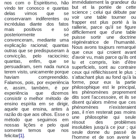
immédiatement la grandeur du
nos com o Espiritismo, hão
but et la portée de cette
vindo ter conosco e quantas
science ; celui qui débute par
delas vimos que se
voir une table tourner ou
conservaram indiferentes ou
frapper est plus porté à la
incrédulas diante dos fatos
raillerie, parce qu'il se figure
mais positivos e só
difficilement que d'une table
posteriormente se
puisse sortir une doctrine
convenceram, mediante uma
régénératrice de l'humanité.
explicação racional; quantas
Nous avons toujours remarqué
outras que se predispuseram à
que ceux qui croient avant
convicção, pelo raciocínio;
d'avoir vu, mais parce qu'ils ont
quantas, enfim, que se
lu et compris, loin d'être
persuadiram, sem nada nunca
superficiels, sont au contraire
terem visto, unicamente porque
ceux qui réfléchissent le plus ;
haviam compreendido.
s'attachant plus au fond qu'à la
Falamos, pois, por experiência
forme, pour eux la partie
philosophique est le principal,
e, assim, também, é por
les phénomènes proprement
experiência que dizemos
dits sont l'accessoire, et ils se
consistir o melhor método de
disent qu'alors même que ces
ensino espírita em se dirigir,
phénomènes n'existeraient
aquele que ensina, antes à
pas, il n'en resterait pas moins
razão do que aos olhos. Esse o
une philosophie qui seule
método que seguimos em
résout des problèmes
nossas lições e pelo qual
insolubles jusqu'à ce jour ; qui
somente temos que nos
seule donne du passé de
felicitar
[1]
.
l'homme et de son avenir la