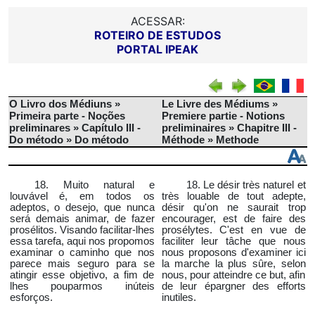
ACESSAR:
ROTEIRO DE ESTUDOS
PORTAL IPEAK
O Livro dos Médiuns »
Le Livre des Médiums »
Primeira parte - Noções
Premiere partie - Notions
preliminares » Capítulo III -
preliminaires » Chapitre III -
Do método » Do método
Méthode » Methode
18. Muito natural e
18. Le désir très naturel et
louvável é, em todos os
très louable de tout adepte,
adeptos, o desejo, que nunca
désir qu'on ne saurait trop
será demais animar, de fazer
encourager, est de faire des
prosélitos. Visando facilitar-lhes
prosélytes. C'est en vue de
essa tarefa, aqui nos propomos
faciliter leur tâche que nous
examinar o caminho que nos
nous proposons d'examiner ici
parece mais seguro para se
la marche la plus sûre, selon
atingir esse objetivo, a fim de
nous, pour atteindre ce but, afin
lhes pouparmos inúteis
de leur épargner des efforts
esforços.
inutiles.