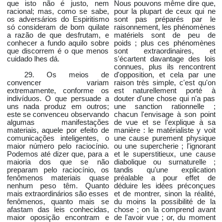
que isto não é justo, nem
Nous pouvons même dire que,
racional; mas, como se sabe,
pour la plupart de ceux qui ne
os adversários do Espiritismo
sont pas préparés par le
só consideram de bom quilate
raisonnement, les phénomènes
a razão de que desfrutam, e
matériels sont de peu de
conhecer a fundo aquilo sobre
poids ; plus ces phénomènes
que discorrem é o que menos
sont extraordinaires, et
cuidado lhes dá.
s'écartent davantage des lois
connues, plus ils rencontrent
29. Os meios de
d'opposition, et cela par une
convencer variam
raison très simple, c'est qu'on
extremamente, conforme os
est naturellement porté à
indivíduos. O que persuade a
douter d'une chose qui n'a pas
uns nada produz em outros;
une sanction rationnelle ;
este se convenceu observando
chacun l'envisage à son point
algumas manifestações
de vue et se l'explique à sa
materiais, aquele por efeito de
manière : le matérialiste y voit
comunicações inteligentes, o
une cause purement physique
maior número pelo raciocínio.
ou une supercherie ; l'ignorant
Podemos até dizer que, para a
et le superstitieux, une cause
maioria dos que se não
diabolique ou surnaturelle ;
preparam pelo raciocínio, os
tandis qu'une explication
fenômenos materiais quase
préalable a pour effet de
nenhum peso têm. Quanto
déduire les idées préconçues
mais extraordinários são esses
et de montrer, sinon la réalité,
fenômenos, quanto mais se
du moins la possibilité de la
afastam das leis conhecidas,
chose ; on la comprend avant
maior oposição encontram e
de l'avoir vue ; or, du moment