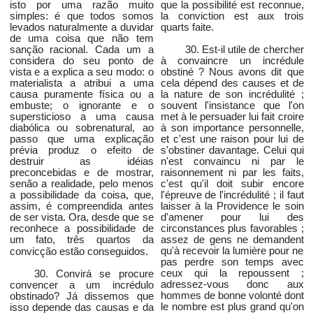
isto por uma razão muito
que la possibilité est reconnue,
simples: é que todos somos
la conviction est aux trois
levados naturalmente a duvidar
quarts faite.
de uma coisa que não tem
sanção racional. Cada um a
30. Est-il utile de chercher
considera do seu ponto de
à convaincre un incrédule
vista e a explica a seu modo: o
obstiné ? Nous avons dit que
materialista a atribui a uma
cela dépend des causes et de
causa puramente física ou a
la nature de son incrédulité ;
embuste; o ignorante e o
souvent l'insistance que l'on
supersticioso a uma causa
met à le persuader lui fait croire
diabólica ou sobrenatural, ao
à son importance personnelle,
passo que uma explicação
et c'est une raison pour lui de
prévia produz o efeito de
s'obstiner davantage. Celui qui
destruir as idéias
n'est convaincu ni par le
preconcebidas e de mostrar,
raisonnement ni par les faits,
senão a realidade, pelo menos
c'est qu'il doit subir encore
a possibilidade da coisa, que,
l'épreuve de l'incrédulité ; il faut
assim, é compreendida antes
laisser à la Providence le soin
de ser vista. Ora, desde que se
d'amener pour lui des
reconhece a possibilidade de
circonstances plus favorables ;
um fato, três quartos da
assez de gens ne demandent
qu'à recevoir la lumière pour ne
convicção estão conseguidos.
pas perdre son temps avec
ceux qui la repoussent ;
30. Convirá se procure
adressez-vous donc aux
convencer a um incrédulo
hommes de bonne volonté dont
obstinado? Já dissemos que
le nombre est plus grand qu'on
isso depende das causas e da