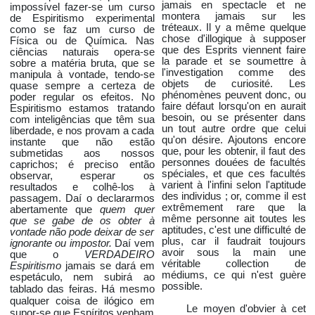
jamais en spectacle et ne
impossível fazer-se um curso
montera jamais sur les
de Espiritismo experimental
tréteaux. Il y a même quelque
como se faz um curso de
chose d'illogique à supposer
Física ou de Química. Nas
que des Esprits viennent faire
ciências naturais opera-se
la parade et se soumettre à
sobre a matéria bruta, que se
l'investigation comme des
manipula à vontade, tendo-se
objets de curiosité. Les
quase sempre a certeza de
phénomènes peuvent donc, ou
poder regular os efeitos. No
faire défaut lorsqu'on en aurait
Espiritismo estamos tratando
besoin, ou se présenter dans
com inteligências que têm sua
un tout autre ordre que celui
liberdade, e nos provam a cada
qu'on désire. Ajoutons encore
instante que não estão
que, pour les obtenir, il faut des
submetidas aos nossos
personnes douées de facultés
caprichos; é preciso então
spéciales, et que ces facultés
observar, esperar os
varient à l'infini selon l'aptitude
resultados e colhê-los à
des individus ; or, comme il est
passagem. Daí o declararmos
extrêmement rare que la
abertamente que
quem quer
même personne ait toutes les
que se gabe de os obter à
aptitudes, c'est une difficulté de
vontade não pode deixar de ser
plus, car il faudrait toujours
ignorante ou impostor.
Daí vem
avoir sous la main une
que o
VERDADEIRO
véritable collection de
Espiritismo
jamais se dará em
médiums, ce qui n'est guère
espetáculo, nem subirá ao
possible.
Há mesmo
tablado das feiras.
qualquer coisa de ilógico em
Le moyen d'obvier à cet
supor-se que Espíritos venham