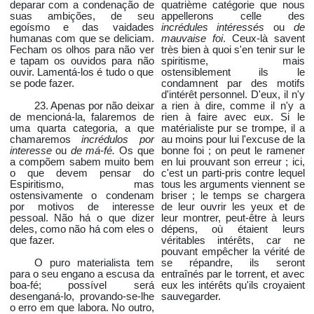
deparar com a condenação de
quatrième catégorie que nous
suas ambições, de seu
appellerons celle des
egoísmo e das vaidades
incrédules intéressés
ou
de
humanas com que se deliciam.
mauvaise foi
. Ceux-là savent
Fecham os olhos para não ver
très bien à quoi s'en tenir sur le
e tapam os ouvidos para não
spiritisme, mais
ouvir. Lamentá-los é tudo o que
ostensiblement ils le
se pode fazer.
condamnent par des motifs
d'intérêt personnel. D'eux, il n'y
23. Apenas por não deixar
a rien à dire, comme il n'y a
de mencioná-la, falaremos de
rien à faire avec eux. Si le
uma quarta categoria, a que
matérialiste pur se trompe, il a
chamaremos
incrédulos por
au moins pour lui l'excuse de la
interesse
ou
de má-fé.
Os que
bonne foi ; on peut le ramener
a compõem sabem muito bem
en lui prouvant son erreur ; ici,
o que devem pensar do
c'est un parti-pris contre lequel
Espiritismo, mas
tous les arguments viennent se
ostensivamente o condenam
briser ; le temps se chargera
por motivos de interesse
de leur ouvrir les yeux et de
pessoal. Não há o que dizer
leur montrer, peut-être à leurs
deles, como não há com eles o
dépens, où étaient leurs
que fazer.
véritables intérêts, car ne
pouvant empêcher la vérité de
O puro materialista tem
se répandre, ils seront
para o seu engano a escusa da
entraînés par le torrent, et avec
boa-fé; possível será
eux les intérêts qu'ils croyaient
desenganá-lo, provando-se-lhe
sauvegarder.
o erro em que labora. No outro,