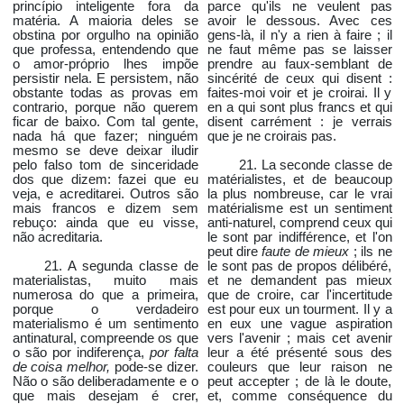
princípio inteligente fora da
parce qu'ils ne veulent pas
matéria. A maioria deles se
avoir le dessous. Avec ces
obstina por orgulho na opinião
gens-là, il n'y a rien à faire ; il
que professa, entendendo que
ne faut même pas se laisser
o amor-próprio lhes impõe
prendre au faux-semblant de
persistir nela. E persistem, não
sincérité de ceux qui disent :
obstante todas as provas em
faites-moi voir et je croirai. Il y
contrario, porque não querem
en a qui sont plus francs et qui
ficar de baixo. Com tal gente,
disent carrément : je verrais
nada há que fazer; ninguém
que je ne croirais pas.
mesmo se deve deixar iludir
pelo falso tom de sinceridade
21. La seconde classe de
dos que dizem: fazei que eu
matérialistes, et de beaucoup
veja, e acreditarei. Outros são
la plus nombreuse, car le vrai
mais francos e dizem sem
matérialisme est un sentiment
rebuço: ainda que eu visse,
anti-naturel, comprend ceux qui
não acreditaria.
le sont par indifférence, et l'on
peut dire
faute de mieux
; ils ne
21. A segunda classe de
le sont pas de propos délibéré,
materialistas, muito mais
et ne demandent pas mieux
numerosa do que a primeira,
que de croire, car l'incertitude
porque o verdadeiro
est pour eux un tourment. Il y a
materialismo é um sentimento
en eux une vague aspiration
antinatural, compreende os que
vers l'avenir ; mais cet avenir
o são por indiferença,
por falta
leur a été présenté sous des
de coisa melhor,
pode-se dizer.
couleurs que leur raison ne
Não o são deliberadamente e o
peut accepter ; de là le doute,
que mais desejam é crer,
et, comme conséquence du