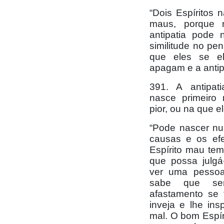
“Dois Espíritos
maus, porque 
antipatia pode 
similitude no p
que eles se e
apagam e a antip
391. A antipat
nasce primeiro 
pior, ou na que e
“Pode nascer nu
causas e os efe
Espírito mau tem
que possa julgá
ver uma pessoa 
sabe que ser
afastamento se 
inveja e lhe ins
mal. O bom Espír