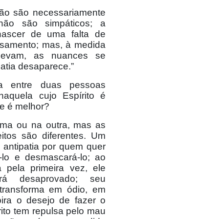
 não são necessariamente
não são simpáticos; a
nascer de uma falta de
ensamento; mas, à medida
levam, as nuances se
atia desaparece.”
ia entre duas pessoas
naquela cujo Espírito é
le é melhor?
ma ou na outra, mas as
itos são diferentes. Um
 antipatia por quem quer
-lo e desmascará-lo; ao
pela primeira vez, ele
á desaprovado; seu
transforma em ódio, em
pira o desejo de fazer o
ito tem repulsa pelo mau