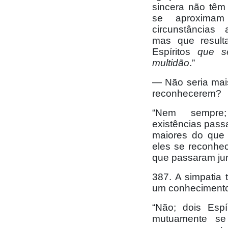
sincera não têm
se aproxima
circunstâncias 
mas que result
Espíritos
que s
multidã
o
.”
— Não seria mai
reconhecerem?
“Nem sempre
existências pass
maiores do que 
eles se reconhe
que passaram jun
387. A simpatia 
um conhecimento
“Não; dois Esp
mutuamente se