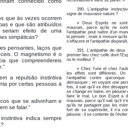
reconnaissent sans se parler. »
nham conhecido como
390. L'antipathie instincti
signe de mauvaise nature ?
os que às vezes ocorrem
« Deux Esprits ne sont
oas e que são atribuídos
mauvais, parce qu'ils ne son
 seriam efeito de uma
l'antipathie peut naître d'un ma
ões simpáticas?
la pensée ; mais à mesure qu'ils
s'effacent et l'antipathie disparaît
res pensantes, laços que
391. L'antipathie de deux 
ceis. O magnetismo é o
premier lieu chez celle dont l'Es
ou le meilleur ?
cia que compreendereis
.”
« Chez l'une et chez l'aut
les effets sont différents. U
m a repulsão instintiva
l'antipathie contre quiconqu
démasquer ; en voyant une pers
nta por certas pessoas à
fois, il sait qu'il va être désap
se change en haine, en jalousie et
faire le mal. Le bon Esprit a d
áticos que se adivinham e
mauvais, parce qu'il sait qu'il n
qu'ils ne partagent pas les mê
m se falar.”
fort de sa supériorité, il n'a con
jalousie : il se contente de l'éviter
 instintiva indica sempre
á?