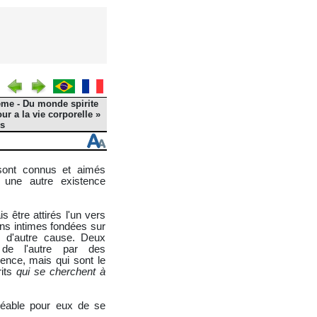
ème - Du monde spirite
ur a la vie corporelle »
es
sont connus et aimés
s une autre existence
s être attirés l'un vers
sons intimes fondées sur
s d'autre cause. Deux
 de l'autre par des
rence, mais qui sont le
rits
qui se cherchent à
gréable pour eux de se