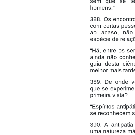
sem que se te
homens.”
388. Os encontr
com certas pess
ao acaso, não
espécie de relaç
“Há, entre os se
ainda não conhe
guia desta ciên
melhor mais tarde
389. De onde ve
que se experime
primeira vista?
“Espíritos antip
se reconhecem se
390. A antipatia
uma natureza m