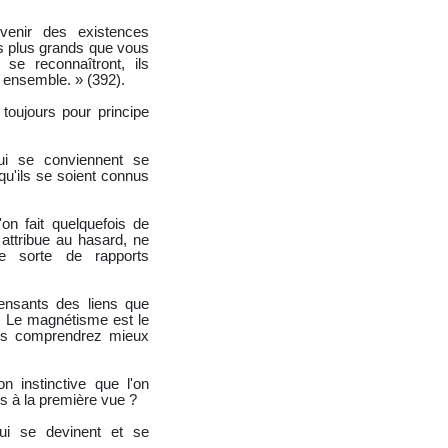
venir des existences
s plus grands que vous
se reconnaîtront, ils
é ensemble. » (392).
 toujours pour principe
ui se conviennent se
qu'ils se soient connus
on fait quelquefois de
 attribue au hasard, ne
une sorte de rapports
pensants des liens que
 Le magnétisme est le
ous comprendrez mieux
on instinctive que l'on
s à la première vue ?
qui se devinent et se