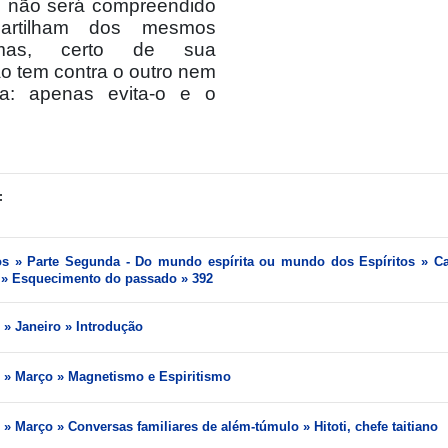
 não será compreendido
rtilham dos mesmos
 mas, certo de sua
ão tem contra o outro nem
ja: apenas evita-o e o
:
os » Parte Segunda - Do mundo espírita ou mundo dos Espíritos » Cap
l » Esquecimento do passado » 392
8 » Janeiro » Introdução
8 » Março » Magnetismo e Espiritismo
9 » Março » Conversas familiares de além-túmulo » Hitoti, chefe taitiano