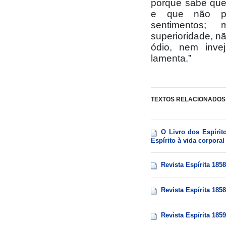
porque sabe que
e que não pa
sentimentos;
superioridade, n
ódio, nem inve
lamenta.”
TEXTOS RELACIONADOS
O Livro dos Espírit
Espírito à vida corpora
Revista Espírita 185
Revista Espírita 185
Revista Espírita 185