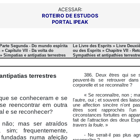
ACESSAR:
ROTEIRO DE ESTUDOS
PORTAL IPEAK
 Parte Segunda - Do mundo espírita
Le Livre des Esprits » Livre Deuxi
» Capítulo VII - Da volta do
ou des Esprits » Chapitre VII - Reto
» Simpatias e antipatias terrestres
Sympathies et antipathies terrestr
antipatias terrestres
386. Deux êtres qui se 
peuvent-ils se retrouver dan
corporelle et se reconnaître ?
« Se reconnaître, non ; mai
 que se conheceram e se
l'autre, oui ; et souvent des liai
e reencontrar em outra
une affection sincère n'ont pa
êtres sont rapprochés l'un
ral e se reconhecer?
circonstances fortuites en appa
fait de l'attraction des deux Esp
 não; mas ser atraídos
travers la foule
. »
 sim; frequentemente,
- Ne serait-il pas plus a
s fundadas numa afeição