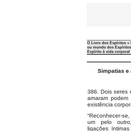
O Livro dos Espíritos »
ou mundo dos Espíritos 
Espírito à vida corporal 
Simpatias e 
386. Dois seres
amaram podem s
existência corpo
“Reconhecer-se,
um pelo outro,
ligações íntima