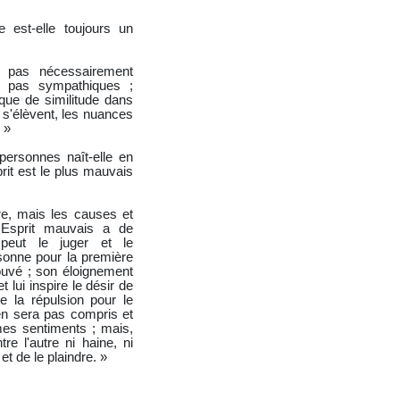
ve est-elle toujours un
 pas nécessairement
t pas sympathiques ;
nque de similitude dans
 s'élèvent, les nuances
. »
personnes naît-elle en
prit est le plus mauvais
re, mais les causes et
n Esprit mauvais a de
e peut le juger et le
onne pour la première
prouvé ; son éloignement
 lui inspire le désir de
e la répulsion pour le
'en sera pas compris et
mes sentiments ; mais,
tre l'autre ni haine, ni
 et de le plaindre. »