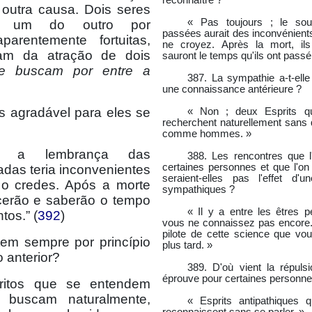
reconnaître ?
 outra causa. Dois seres
« Pas toujours ; le sou
m um do outro por
passées aurait des inconvénient
aparentemente fortuitas,
ne croyez. Après la mort, ils 
am da atração de dois
sauront le temps qu'ils ont pass
e buscam por entre a
387. La sympathie a-t-elle
une connaissance antérieure ?
s agradável para eles se
« Non ; deux Esprits q
recherchent naturellement sans 
comme hommes. »
; a lembrança das
388. Les rencontres que l'
certaines personnes et que l'on
adas teria inconvenientes
seraient-elles pas l'effet d'
o credes. Após a morte
sympathiques ?
cerão e saberão o tempo
« Il y a entre les êtres 
tos.” (
392
)
vous ne connaissez pas encore.
pilote de cette science que v
tem sempre por princípio
plus tard. »
 anterior?
389. D'où vient la répulsi
éprouve pour certaines personne
íritos que se entendem
 buscam naturalmente,
« Esprits antipathiques 