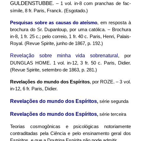
G
ULDENSTUBBE
. – 1 vol. in-8 com pranchas de fac-
símile, 8 fr. Paris, Franck. (Esgotado.)
Pesquisas sobre as causas do ateísmo
, em resposta à
brochura do Sr. Dupanloup, por uma católica. – Brochura
in-8, 1 fr. 25 c.; pelo correio, 1 fr. 40 c. Paris, Henri, Palais-
Royal. (Revue Spirite, junho de 1867, p. 192.)
Revelação sobre minha vida sobrenatural
, por
DUNGLAS HOME. 1 vol. in-12, 3 fr. 50 c. Paris, Didier.
(Revue Spirite, setembro de 1863, p. 281.)
Revelações do mundo dos Espíritos
, por ROZE. – 3 vol.
in-12, 6 fr. Paris, Didier.
Revelações do mundo dos Espíritos
,
série segunda
Revelações do mundo dos Espíritos
,
série terceira
Teorias cosmogônicas e psicológicas notoriamente
contraditadas pela Ciência e pelo ensinamento geral dos
Espíritos, e que a Doutrina Espírita não pode admitir.