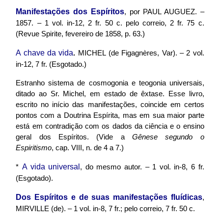
Manifestações dos Espírito
s
, por PAUL AUGUEZ. –
1857. – 1 vol. in-12, 2 fr. 50 c. pelo correio, 2 fr. 75 c.
(Revue Spirite, fevereiro de 1858, p. 63.)
A chave da vida
.
MICHEL
(de
Figagnères
, Var). – 2 vol.
in-12, 7 fr. (Esgotado.)
Estranho sistema de cosmogonia e teogonia universais,
ditado ao Sr. Michel, em estado de êxtase. Esse livro,
escrito no início das manifestações, coincide em certos
pontos com a Doutrina Espírita, mas em sua maior parte
está em contradição com os dados da ciência e o ensino
geral dos Espíritos. (Vide a
Gênese segundo o
Espiritismo
, cap. VIII, n. de 4 a 7.)
A vida universal
*
, do mesmo autor. – 1 vol. in-8, 6 fr.
(Esgotado).
Dos Espíritos e de suas manifestações fluídicas
,
MIRVILLE (de). – 1 vol. in-8, 7 fr.; pelo correio, 7 fr. 50 c.