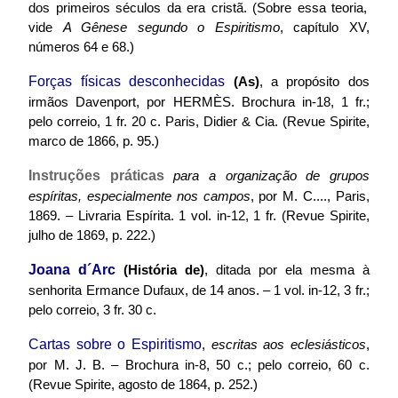
primeiros séculos da era cristã. (Sobre essa teoria,
dos
vide
A Gênese segundo o Espiritismo
, capítulo XV,
números 64 e 68.)
Forças físicas desconhecidas
(As)
, a propósito dos
irmãos Davenport, por
H
ERMÈS
. Brochura in-18, 1 fr.;
pelo correio, 1 fr. 20 c. Paris, Didier & Cia. (Revue Spirite,
marco de 1866, p. 95.)
Instruções práticas
para a organização de grupos
espíritas, especialmente nos campos
, por M. C...., Paris,
1869. – Livraria Espírita. 1 vol. in-12, 1 fr. (Revue Spirite,
julho de 1869, p. 222.)
Joana d´Arc
(História de)
, ditada por ela mesma à
senhorita Ermance Dufaux, de 14 anos. – 1 vol. in-12, 3 fr.;
pelo correio, 3 fr. 30 c.
Cartas sobre o Espiritismo
,
escritas aos eclesiásticos
,
por M. J. B. – Brochura in-8, 50 c.; pelo correio, 60 c.
(Revue Spirite, agosto de 1864, p. 252.)