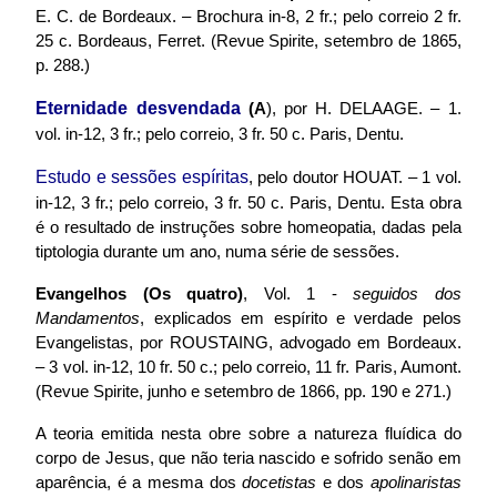
E. C. de Bordeaux. – Brochura in-8, 2 fr.; pelo correio 2 fr.
25 c. Bordeaus, Ferret. (Revue Spirite, setembro de 1865,
p. 288.)
Eternidade desvendada
(A
), por H. DELAAGE. – 1.
vol. in-12, 3 fr.; pelo correio, 3 fr. 50 c. Paris, Dentu.
Estudo e sessões espíritas
, pelo doutor HOUAT. – 1 vol.
in-12, 3 fr.; pelo correio, 3 fr. 50 c. Paris, Dentu. Esta obra
é o resultado de instruções sobre homeopatia, dadas pela
tiptologia durante um ano, numa série de sessões.
Evangelhos (Os quatro)
, Vol. 1
-
seguidos dos
Mandamentos
, explicados em espírito e verdade pelos
Evangelistas, por ROUSTAING, advogado em Bordeaux.
– 3 vol. in-12, 10 fr. 50 c.; pelo correio, 11 fr. Paris, Aumont.
(Revue Spirite, junho e setembro de 1866, pp. 190 e 271.)
A teoria emitida nesta obre sobre a natureza fluídica do
corpo de Jesus, que não teria nascido e sofrido senão em
aparência, é a mesma dos
docetistas
e dos
apolinaristas